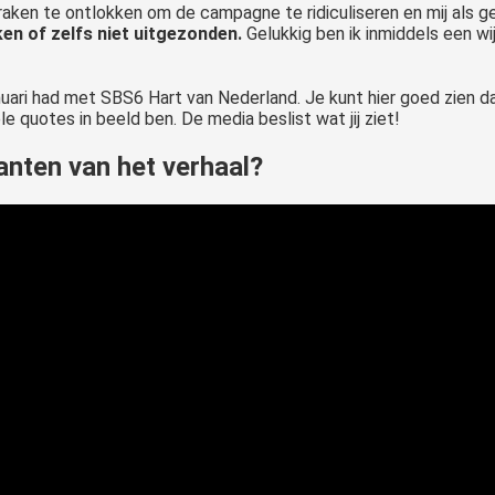
ken te ontlokken om de campagne te ridiculiseren en mij als gek
en of zelfs niet uitgezonden.
Gelukkig ben ik inmiddels een wi
nuari had met SBS6 Hart van Nederland. Je kunt hier goed zien 
e quotes in beeld ben. De media beslist wat jij ziet!
kanten van het verhaal?