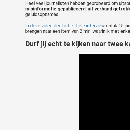
Heel veel journalisten hebben geprobeerd om uitspra
misinformatie gepubliceerd
,
uit verband getrokk
geluidsopnames.
In deze video deel ik het hele interview
dat ik 15 ja
brengen naar een item van 2 min. waarin ik met enkel
Durf jij echt te kijken naar twee 