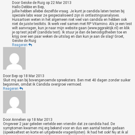
Door
Geiske de Ruig
op
22 Mar 2013
Hallo Debbie en Bep,
jullie hebben allebei dezelfde vraag. Je kunt je candida laten testen bij
speciale labs waar ze gespecialiseerd zijn in ontlastingsanalyses.
Huisartsen weten in het algemeen niet veel van candida en hebben ook
niet de juiste testkits. Ik werk veel samen met RP Vitamino. Als je een test
wilt aanvragen, kun je naar mijn website gaan (www.pgpraktijk.nl) en klik
je op test jezelf (candida test). Ik stuur je dan de benodigdheden toe en
krijg over een paar weken de uitslag en dan kun je aan de slag! Groet,
Geiske de Ruig
Reageren
Door
Bep
op
18 Mar 2013
Sluit mij aan bij bovengenoemde spreeksters. Ben met 40 dagen zonder suiker
begonnen, omdat ik Candida overgroei vermoed.
Reageren
Door
Annelien
op
18 Mar 2013
Ongeveer 2 jaar geleden vertelde een vriendin dat ze candida had. De
symptomen kwamen mij erg bekend voor en dus een aantal testen gedaan
(speekseltest en korte en uitgebreide vragenlijsten). Ik had het ook! Nu at ik al