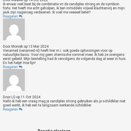
Door
Maaike
op
14 Oct 2022
ik ervaar veel baat bij de combinatie vn de candiplex strong en de symbion
forte. Het heeft me echt geholpen, ik ben inmiddels vrijwel klachtenvrij en mijn
jeuk zijn nagenoeg verdwenen. Ik voel me veeeeel beter!!
Reageren
Door
Moniek
op
13 Mar 2024
Venamed (venamed.nl) heeft hier m.i. ook goede oplossingen voor op
natuurlijke basis. Voor mij geen chemische rommel meer. Ik heb ze overigens
eerst gebeld. Mijn bestelling had ik vervolgens de volgende dag al weer in huis.
En het helpt! Hoe fijn!
Reageren
Door
LS
op
11 Oct 2024
Hallo ik heb een vraag mag je candiplex strong gebruiken als je schildklier niet
goed werkt, ik heb een te langzaam werkende schildklier.
Reageren