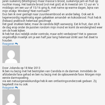
jaren suikervrij (Montignac) maar massa's brood, suikervrije jam en fruit op
nuchter maag. Het laatste brood (vol met gist) at ik meestal om 12 uur en 's
middags om een uur of 15/16 ging ik, met name op warme dagen, bijna van
mijn stokje. Winderig? Niet normaal!!!
Dus ben ik over gestapt naar zuurdesembrood en ander beleg. Ook eet ik
tegenwoordig regelmatig eigen gebakken amandel- en kokosbrood. Fruit heb ik
(helaas) praktisch helemaal geschrapt.
Het gaat stukken beter, maar de candida blijft aanwezig. Eet ik fruit, dan zit ik
de dag erop onder de puisten rondom mijn mond en komt de winderigheid weer
om de hoek kijken.
Ik heb het dus redelijk onder controle, maar echt verdwijnen? Het is gewoon
ongelooflijk moeilijk om je een half jaar lang helemaal strikt aan het dieet te
houden.
Reageren
Door
Jolanda
op
18 Mar 2013
Ik ben nu bezig met het bestrijden van Candida in de darmen. Inmiddels de
afdodende fase gehad en ben nu bezig met de opbouwende fase. Morgen mijn
eerste darmspoeling.
via een natuurgeneeskundige heb ik een ontlastingsonderzoek gedaan. Zij
begeleidt me nu ook.
Reageren