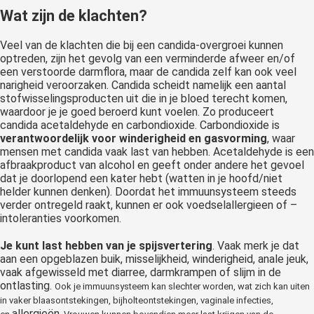
Wat zijn de klachten?
Veel van de klachten die bij een candida-overgroei kunnen
optreden, zijn het gevolg van een verminderde afweer en/of
een verstoorde darmflora, maar de candida zelf kan ook veel
narigheid veroorzaken. Candida scheidt namelijk een aantal
stofwisselingsproducten uit die in je bloed terecht komen,
waardoor je je goed beroerd kunt voelen. Zo produceert
candida acetaldehyde en carbondioxide. Carbondioxide is
verantwoordelijk voor winderigheid en gasvorming
, waar
mensen met candida vaak last van hebben. Acetaldehyde is een
afbraakproduct van alcohol en geeft onder andere het gevoel
dat je doorlopend een kater hebt (watten in je hoofd/niet
helder kunnen denken). Doordat het immuunsysteem steeds
verder ontregeld raakt, kunnen er ook voedselallergieen of –
intoleranties voorkomen.
Je kunt last hebben van je spijsvertering
. Vaak merk je dat
aan een opgeblazen buik, misselijkheid, winderigheid, anale jeuk,
vaak afgewisseld met diarree, darmkrampen of slijm in de
ontlasting.
Ook je immuunsysteem kan slechter worden, wat zich kan uiten
in vaker blaasontstekingen, bijholteontstekingen, vaginale infecties,
allergieën