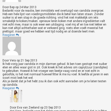
Door
Bep
op
24 Mar 2013
Bedankt voor de reactie, ben inmiddels wel overtuigd van candida overgroei.
Heb een hele lijst van voedingsmiddelen die ik beter kan laten staan. Zonder
suiker is al een stap in de goede richting. vind het niet makkelijk om iets
smakelijk te koken/maken. opnieuw leren koken met andere ingrediënten valt
niet echt mee, maar is ook weer een uitdaging. voel mij af en toe niet lekker en
kan niet altijd achterhalen wat er verkeerd ging. niets eten voelt meestal het
prettigst. maar goed we hebben wat tijd nodig en al doende leert men.
Reageren
Door
Vera
op
21 Sep 2013
Ik heb vorig jaar candida in mijn darmen gehad. Ik ben toen gestopt met suiker
eten en alles waar gist in zit. Ook kreek ik het advies om caprylzuur (candiplex)
te gebruiken. Hoewel ik het vroeger een beetje vaag vond en er niet echt in
geloofde, is het niet normaal hoeveel fitter ik me nu voel. Ik leefde al jaren in een
soort mist leek het wel.
Als je denkt dat je het hebt zou ik dan ook echt aanraden om je te laten testen
op candida.
Reageren
Door
Eva van Zeeland
op
23 Sep 2013