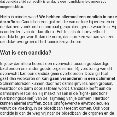
dat candida altijd schadelijk is en dat je geen candida in je darmen zou
mogen hebben.
Niets is minder waar!
We hebben allemaal een candida in onze
darmflora
. Candida is een gistcel die van nature bij iedereen in
de darmen voorkomt en normaal gesproken geen kwaad kan. Hij
is onderdeel van de darmflora. Echter, als de hoeveelheid
candida hoger wordt dan de norm, dan spreken we pas van een
candida- overgroei of het candida-syndroom.
Wat is een candida?
In jouw darmflora heerst een evenwicht tussen goedaardige
bacterieen en minder goede organismen. Bij verstoring van dit
evenwicht kan een candida gaan overheersen. Deze gistcel
gaat dan woekeren en
kan gaan veranderen in een schimmel
.
Schimmeldraden kunnen door het darmslijmvlies heen groeien,
waardoor de darm doorlaatbaar wordt. Candida kleeft aan de
darmslijmvliescellen. Hij maakt nissen in de ‘tight- junctions’
(verbindingscellen) van de slijmlaag van je darmen. Hierdoor
kunnen allerlei stoffen, zoals onafgewerkte eiwitmoleculen
vanuit de voeding, in de bloedbaan terecht komen. Ook voor
candida is dan de weg vrij naar de bloedbaan, de organen en de