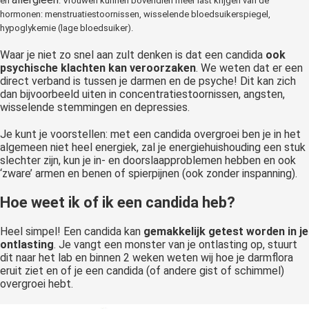
en
.
Vrouwen kunnen bovendien meer last krijgen van de
hormonen: menstruatiestoornissen, wisselende bloedsuikerspiegel,
hypoglykemie (lage bloedsuiker).
Waar je niet zo snel aan zult denken is dat een candida
ook
psychische klachten kan veroorzaken
. We weten dat er een
direct verband is tussen je darmen en de psyche! Dit kan zich
dan bijvoorbeeld uiten in concentratiestoornissen, angsten,
wisselende stemmingen en depressies.
Je kunt je voorstellen: met een candida overgroei ben je in het
algemeen niet heel energiek, zal je energiehuishouding een stuk
slechter zijn, kun je in- en doorslaapproblemen hebben en ook
‘zware’ armen en benen of spierpijnen (ook zonder inspanning).
Hoe weet ik of ik een candida heb?
Heel simpel! Een candida kan
gemakkelijk getest worden in je
ontlasting
. Je vangt een monster van je ontlasting op, stuurt
dit naar het lab en binnen 2 weken weten wij hoe je darmflora
eruit ziet en of je een candida (of andere gist of schimmel)
overgroei hebt.