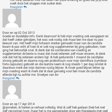
Hoi Vera, bedankt voor het delen van jouw ervaring en goed dat je je fitter
voelt door het stoppen met suiker eten.
Reageren
Door
an
op
02 Oct 2013
Goede en duidelijke info. Dank daarvoor! ik heb mijn voeding ook aangepast en
dat heeft zeker geholpen, het was ook nodig ook maar ben me daar nu pas
bewust van. Het heeft mijn lichaam sterker gemaakt maar van de candida
kwam ik pas echt af toen ik er ook nog supplementen bij ging gebruiken, toen
ging het behoorlijk snel. Ik denk dat de combinatie van voeding en
supplementen de beste is maar dat moet iedereen zelf maar ervaren, ik denk
ook dat het bij iedereen anders ligt. Ik heb gedurende 1 maand de candiplex
strong gebruikt en daarna nog een probioticum voor mijn darmflora (symbion
forte capsules) gebruikt en die laatste neem ik nog steeds 1 per dag omdat ik
daardoor merk dat mijn darmen rustig blijven. Ik moet goed blijven letten op
mijn voeding want ik merk dat ik daar gevoelig voor ben maar de candida
ellende ligt nu achter me. Groetjes van An
Reageren
Door
an
op
17 Apr 2014
@annelien, ik herken je verhaal volledig. Wat ik zelf heb gedaan (heb het niet
zelf verzonnen hoor, maar het is me aangeraden door een therapeute met veel