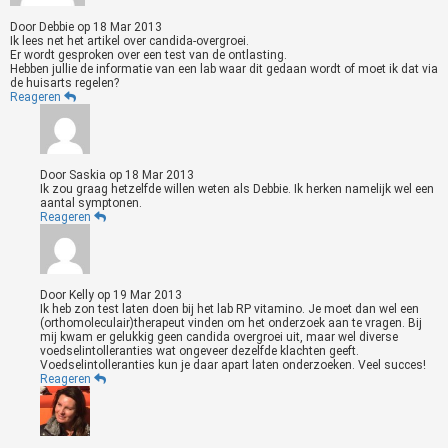
Door
Debbie
op
18 Mar 2013
Ik lees net het artikel over candida-overgroei.
Er wordt gesproken over een test van de ontlasting.
Hebben jullie de informatie van een lab waar dit gedaan wordt of moet ik dat via
de huisarts regelen?
Reageren
Door
Saskia
op
18 Mar 2013
Ik zou graag hetzelfde willen weten als Debbie. Ik herken namelijk wel een
aantal symptonen.
Reageren
Door
Kelly
op
19 Mar 2013
Ik heb zon test laten doen bij het lab RP vitamino. Je moet dan wel een
(orthomoleculair)therapeut vinden om het onderzoek aan te vragen. Bij
mij kwam er gelukkig geen candida overgroei uit, maar wel diverse
voedselintolleranties wat ongeveer dezelfde klachten geeft.
Voedselintolleranties kun je daar apart laten onderzoeken. Veel succes!
Reageren