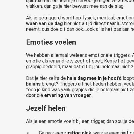
spiritualiteit en neem je hiervoor je eigen verantwoo
vlakken, dan ga je hier bewust mee aan de slag.
Als je getriggerd wordt op fysiek, mentaal, emotione
waan van de dag
hier niet altijd direct naar luiste
neemt, dus doe dit dan ook….ook al is het pas aan he
Emoties voelen
We hebben allemaal weleens emotionele triggers. A
emotie als iemand iets zegt of doet. Ken je het ge
grappig bedoeld, maar dat dit bij jou helemaal niet
Dat je hier zelfs de
hele dag mee in je hoofd
loopt
balans
brengt? Triggers uit het heden hebben veela
toen je kind was vaak grapjes die je helemaal niet 
door die
ervaring van vroeger
.
Jezelf helen
Als je een emotie voelt bij een trigger, dan zou je
Ga naar een
rustige plek
, waar je even niet 