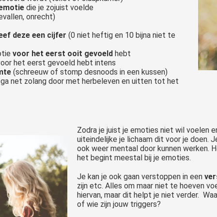
 emotie
die je zojuist voelde
evallen, onrecht)
eef deze een cijfer
(0 niet heftig en 10 bijna niet te
otie
voor het eerst ooit gevoeld
hebt
oor het eerst gevoeld hebt intens
imte
(schreeuw of stomp desnoods in een kussen)
ga net zolang door met herbeleven en uitten tot het
Zodra je juist je emoties niet wil voelen 
uiteindelijke je lichaam dit voor je doen. J
ook weer mentaal door kunnen werken. He
het begint meestal bij je emoties.
Je kan je ook gaan verstoppen in een
ver
zijn etc. Alles om maar niet te hoeven vo
hiervan, maar dit helpt je niet verder. W
of wie zijn jouw triggers?