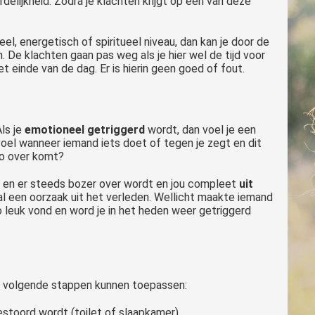
rdelijkheid. Zodra je klachten krijgt op één van deze
el, energetisch of spiritueel niveau, dan kan je door de
ren. De klachten gaan pas weg als je hier wel de tijd voor
t einde van de dag. Er is hierin geen goed of fout.
ls je
emotioneel getriggerd
wordt, dan voel je een
voel wanneer iemand iets doet of tegen je zegt en dit
 zo over komt?
 en er steeds bozer over wordt en jou compleet
uit
l een oorzaak uit het verleden. Wellicht maakte iemand
zo leuk vond en word je in het heden weer getriggerd
 de volgende stappen kunnen toepassen:
gestoord wordt (toilet of slaapkamer)