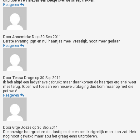
uitproberen en mezelf een beetje over de streep trekken.
Reageren
Door
Annemieke D
op
30 Sep 2011
Eerste ervaring: pijn en nul haartjes mee. Vreselijk, nooit meer gedaan.
Reageren
Door
Tessa Droge
op
30 Sep 2011
Ik heb altijd een ladyshave gebruikt maar daar komen de haartjes erg snel weer
mee terug. Ik ben wel toe aan een nieuwe uitdaging dus kom maar op met die
pot wax!
Reageren
Door
Gitje Doeze
op
30 Sep 2011
Die eeuwige haargroei en dat lastige scheren ben ik eigenlijk meer dan zat. Heb
nog nooit gewaxd maar zou het graag eens uitproberen.