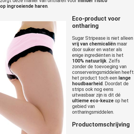
zorgt deze manier van ontharen voor
minder risico
op ingroeiende haren
.
Eco-product voor
ontharing
Sugar Stripease is niet alleen
vrij van chemicaliën
maar
door suiker en water als
enige ingrediënten is het
100% natuurlijk
. Zelfs
zonder de toevoeging van
conserveringsmiddelen heeft
het product toch een
lange
houdbaarheid
. Doordat de
strips ook nog eens
uitwasbaar zijn is dit dé
ultieme
eco-keuze
op het
gebied van
ontharingsmiddelen.
Productomschrijving