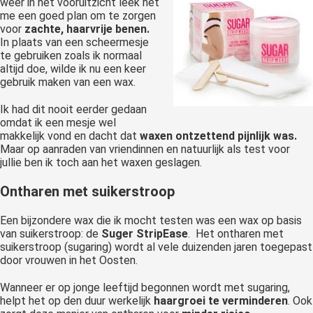
weer in het vooruitzicht leek het
me een goed plan om te zorgen
voor
zachte, haarvrije benen.
In plaats van een scheermesje
te gebruiken zoals ik normaal
altijd doe, wilde ik nu een keer
gebruik maken van een wax.
Ik had dit nooit eerder gedaan
omdat ik een mesje wel
makkelijk vond en dacht dat
waxen
ontzettend pijnlijk was.
Maar op aanraden van vriendinnen en natuurlijk als test voor
jullie ben ik toch aan het waxen geslagen.
Ontharen met suikerstroop
Een bijzondere wax die ik mocht testen was een wax op basis
van suikerstroop: de
Suger StripEase
. Het ontharen met
suikerstroop (sugaring) wordt al vele duizenden jaren toegepast
door vrouwen in het Oosten.
Wanneer er op jonge leeftijd begonnen wordt met sugaring,
helpt het op den duur werkelijk
haargroei te verminderen
. Ook