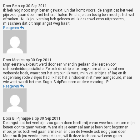
Door
Bets
op
30 Sep 2011
Ik heb nog nooit mijn benen gewaxt. En dat komt vooral de angst dat het veel
pijn zou gaan doen met het eraf halen. En als je dan bezig ben moet je het wel
afmaken . Nu ik jou verslag heb gelezen wil ik deze wel eens uitproberen,
misschien dat dit mijn angst weg haalt.
Reageren
Door
Monica
op
30 Sep 2011
Mijn eerste waxbeurt werd door een vriendin gedaan die leerde voor
schoonheidsspecialiste. Ze trok de strip er te langzaam af en vanaf een
verkeerde hoek, waardoor het erg pijnlijk was, mijn vel er bijna af lag en ik
dagenlang rode vlekjes had. Ik heb het sindsdien niet meer aangedurd, maar
wie weet wordt het met Suger StripEase een andere ervaring :-P
Reageren
Door
B. Pijnappels
op
30 Sep 2011
De angst dat het veel pijn zou gaan doen heeft mij ervan weerhouden om mijn
benen ooit te gaan waxen. Want als je eenmaal aan je been bent begonnen
moet je het toch wel gaan afmaken en dan de tweede ook nog gaan doen.
Maar nu ik jou verslag heb gelezen, wil ik deze toch ook wel eens gaan