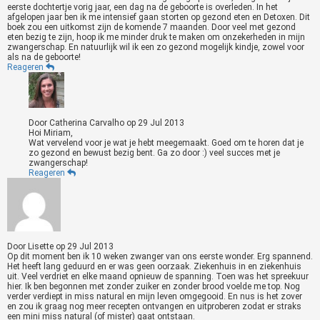
eerste dochtertje vorig jaar, een dag na de geboorte is overleden. In het
afgelopen jaar ben ik me intensief gaan storten op gezond eten en Detoxen. Dit
boek zou een uitkomst zijn de komende 7 maanden. Door veel met gezond
eten bezig te zijn, hoop ik me minder druk te maken om onzekerheden in mijn
zwangerschap. En natuurlijk wil ik een zo gezond mogelijk kindje, zowel voor
als na de geboorte!
Reageren
Door
Catherina Carvalho
op
29 Jul 2013
Hoi Miriam,
Wat vervelend voor je wat je hebt meegemaakt. Goed om te horen dat je
zo gezond en bewust bezig bent. Ga zo door :) veel succes met je
zwangerschap!
Reageren
Door
Lisette
op
29 Jul 2013
Op dit moment ben ik 10 weken zwanger van ons eerste wonder. Erg spannend.
Het heeft lang geduurd en er was geen oorzaak. Ziekenhuis in en ziekenhuis
uit. Veel verdriet en elke maand opnieuw de spanning. Toen was het spreekuur
hier. Ik ben begonnen met zonder zuiker en zonder brood voelde me top. Nog
verder verdiept in miss natural en mijn leven omgegooid. En nus is het zover
en zou ik graag nog meer recepten ontvangen en uitproberen zodat er straks
een mini miss natural (of mister) gaat ontstaan.