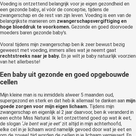
Voeding is ontzettend belangrijk voor je eigen gezondheid en
een gezonde baby
,
al vóór de conceptie, tijdens de
zwangerschap en de rest van zijn leven. Voeding is een van de
belangrijkste manieren om
zwangerschapsvergiftiging en
hoge bloeddruk te voorkomen.
Gezonde en goed doorvoede
moeders baren gezonde baby’s.
Vooral tijdens mijn zwangerschap ben ik zeer bewust bezig
geweest met voeding, immers alles wat je neemt gaat
rechtstreeks naar je baby.
En je wilt je baby natuurlijk voorzien
van het allerbeste!
Een baby uit gezonde en goed opgebouwde
cellen
Mijn kleine man is nu inmiddels alweer 5 maanden oud,
supergezond en sterk en dat heb ik allemaal te danken aan
mijn
goede zorgen voor mijn eigen lichaam.
Tijdens mijn
zwangerschap en eigenlijk al 2 jaar daarvoor, ben ik veranderd in
een echte Miss Natural. Ik let ontzettend goed op wat ik eet,
de slogan
‘Je bent wat je eet’
zit altijd in mijn achterhoofd,
elke cel in je lichaam word namelijk gevoed door wat je eet en
om de zoveel tijd worden de cellen in je lichaam vernieuwd. En