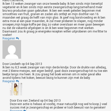
Hallo Catherine,
Ik ben 13 weken zwanger van onze tweede baby. Ik ben sinds mijn tienertijd
vegetariër en ik ben sinds mijn eerste zwangerschap langzamerhand meer
bio/eco producten gaan gebruiken. Ik ben een week geleden begonnen met
smoothies van fruit, granen en zaden als ontbijt en mijn dochter van 16
maanden eet graag de helft van mijn glas. Ik geef nog borstvoeding en ik ben
extra moe al een paar maanden, ik zal meer proberen te slapen, nog minder
snoepen,mijn kopje koffie per dag zo vaker overslaan en meer gaan bewegen
nu dat de vakantie afgelopen is en ik ben weer begonnen met werken.
Daarnaast zou ik graag je energieke recepten willen uitproberen om me fitter te
voelen!
Reageren
Door
Liesbeth
op
04 Sep 2013
Ik ben nu 8,5 week zwanger van mijn derde kindje. Door de drukte van alledag,
met 2 kleine meisjes, een eigen bedrijf, gaat deze zwangerschap tot nu toe een
beetje langs me heen. Ik zou graag het boek winnen om in ieder geval elke
avond tijdens het koken, bewust bezig te kunnen zijn met de baby.
Reageren
Door
Eva van Zeeland
op
04 Sep 2013
Deze win actie is helaas al voorbij, maar natuurlijk nog wel te koop ;) veel
succes met je zwangerschap en probeer er toch bewust van te genieten!