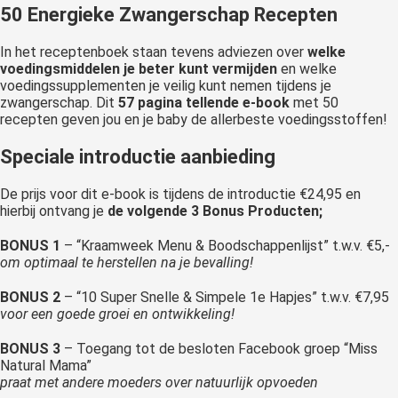
50 Energieke Zwangerschap Recepten
In het receptenboek staan tevens adviezen over
welke
voedingsmiddelen je beter kunt vermijden
en welke
voedingssupplementen je veilig kunt nemen tijdens je
zwangerschap. Dit
57 pagina tellende e-book
met 50
recepten geven jou en je baby de allerbeste voedingsstoffen!
Speciale introductie aanbieding
De prijs voor dit e-book is tijdens de introductie €24,95 en
hierbij ontvang je
de volgende 3 Bonus Producten;
BONUS 1
– “Kraamweek Menu & Boodschappenlijst” t.w.v. €5,-
om optimaal te herstellen na je bevalling!
BONUS 2
– “10 Super Snelle & Simpele 1e Hapjes” t.w.v. €7,95
voor een goede groei en ontwikkeling!
BONUS 3
– Toegang tot de besloten Facebook groep “Miss
Natural Mama”
praat met andere moeders over natuurlijk opvoeden