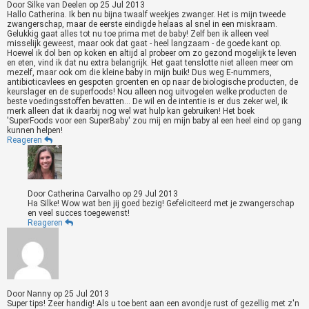
Door
Silke van Deelen
op
25 Jul 2013
Hallo Catherina. Ik ben nu bijna twaalf weekjes zwanger. Het is mijn tweede
zwangerschap, maar de eerste eindigde helaas al snel in een miskraam.
Gelukkig gaat alles tot nu toe prima met de baby! Zelf ben ik alleen veel
misselijk geweest, maar ook dat gaat - heel langzaam - de goede kant op.
Hoewel ik dol ben op koken en altijd al probeer om zo gezond mogelijk te leven
en eten, vind ik dat nu extra belangrijk. Het gaat tenslotte niet alleen meer om
mezelf, maar ook om die kleine baby in mijn buik! Dus weg E-nummers,
antibioticavlees en gespoten groenten en op naar de biologische producten, de
keurslager en de superfoods! Nou alleen nog uitvogelen welke producten de
beste voedingsstoffen bevatten... De wil en de intentie is er dus zeker wel, ik
merk alleen dat ik daarbij nog wel wat hulp kan gebruiken! Het boek
'SuperFoods voor een SuperBaby' zou mij en mijn baby al een heel eind op gang
kunnen helpen!
Reageren
Door
Catherina Carvalho
op
29 Jul 2013
Ha Silke! Wow wat ben jij goed bezig! Gefeliciteerd met je zwangerschap
en veel succes toegewenst!
Reageren
Door
Nanny
op
25 Jul 2013
Super tips! Zeer handig! Als u toe bent aan een avondje rust of gezellig met z'n