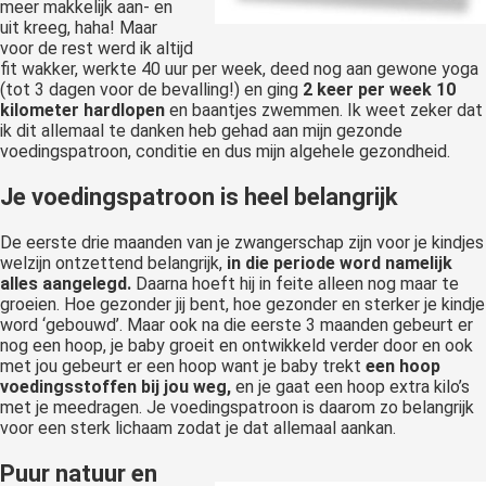
meer makkelijk aan- en
uit kreeg, haha! Maar
voor de rest werd ik altijd
fit wakker, werkte 40 uur per week, deed nog aan gewone yoga
(tot 3 dagen voor de bevalling!) en ging
2 keer per week 10
kilometer hardlopen
en baantjes zwemmen. Ik weet zeker dat
ik dit allemaal te danken heb gehad aan mijn gezonde
voedingspatroon, conditie en dus mijn algehele gezondheid.
Je voedingspatroon is heel belangrijk
De eerste drie maanden van je zwangerschap zijn voor je kindjes
welzijn ontzettend belangrijk,
in die periode word namelijk
alles aangelegd.
Daarna hoeft hij in feite alleen nog maar te
groeien. Hoe gezonder jij bent, hoe gezonder en sterker je kindje
word ‘gebouwd’. Maar ook na die eerste 3 maanden gebeurt er
nog een hoop, je baby groeit en ontwikkeld verder door en ook
met jou gebeurt er een hoop want je baby trekt
een hoop
voedingsstoffen bij jou weg,
en je gaat een hoop extra kilo’s
met je meedragen. Je voedingspatroon is daarom zo belangrijk
voor een sterk lichaam zodat je dat allemaal aankan.
Puur natuur en