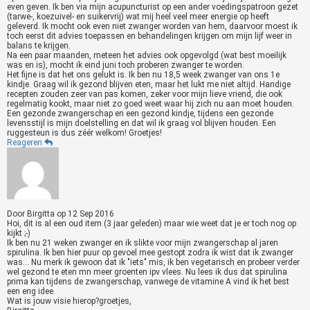
even geven. Ik ben via mijn acupuncturist op een ander voedingspatroon gezet
(tarwe-, koezuivel- en suikervrij) wat mij heel veel meer energie op heeft
geleverd. Ik mocht ook even niet zwanger worden van hem, daarvoor moest ik
toch eerst dit advies toepassen en behandelingen krijgen om mijn lijf weer in
balans te krijgen.
Na een paar maanden, meteen het advies ook opgevolgd (wat best moeilijk
was en is), mocht ik eind juni toch proberen zwanger te worden.
Het fijne is dat het ons gelukt is. Ik ben nu 18,5 week zwanger van ons 1e
kindje. Graag wil ik gezond blijven eten, maar het lukt me niet altijd. Handige
recepten zouden zeer van pas komen, zeker voor mijn lieve vriend, die ook
regelmatig kookt, maar niet zo goed weet waar hij zich nu aan moet houden.
Een gezonde zwangerschap en een gezond kindje, tijdens een gezonde
levensstijl is mijn doelstelling en dat wil ik graag vol blijven houden. Een
ruggesteun is dus zéér welkom! Groetjes!
Reageren
Door
Birgitta
op
12 Sep 2016
Hoi, dit is al een oud item (3 jaar geleden) maar wie weet dat je er toch nog op
kijkt ;-)
Ik ben nu 21 weken zwanger en ik slikte voor mijn zwangerschap al jaren
spirulina. Ik ben hier puur op gevoel mee gestopt zodra ik wist dat ik zwanger
was… Nu merk ik gewoon dat ik "iets" mis, ik ben vegetarisch en probeer verder
wel gezond te eten mn meer groenten ipv vlees. Nu lees ik dus dat spirulina
prima kan tijdens de zwangerschap, vanwege de vitamine A vind ik het best
een eng idee.
Wat is jouw visie hierop?groetjes,