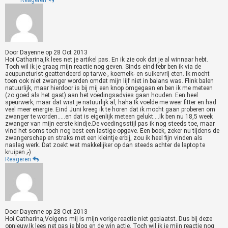
Reageren
Door
Dayenne
op
28 Oct 2013
Hoi Catharina,Ik lees net je artikel pas. En ik zie ook dat je al winnaar hebt.
Toch wil ik je graag mijn reactie nog geven. Sinds eind febr ben ik via de
acupuncturist geattendeerd op tarwe-, koemelk- en suikervrij eten. Ik mocht
toen ook niet zwanger worden omdat mijn lijf niet in balans was. Flink balen
natuurlijk, maar hierdoor is bij mij een knop omgegaan en ben ik me meteen
(zo goed als het gaat) aan het voedingsadvies gaan houden. Een heel
speurwerk, maar dat wist je natuurlijk al, haha.Ik voelde me weer fitter en had
veel meer energie. Eind Juni kreeg ik te horen dat ik mocht gaan proberen om
zwanger te worden.....en dat is eigenlijk meteen gelukt....Ik ben nu 18,5 week
zwanger van mijn eerste kindje.De voedingsstijl pas ik nog steeds toe, maar
vind het soms toch nog best een lastige opgave. Een boek, zeker nu tijdens de
zwangerschap en straks met een kleintje erbij, zou ik heel fijn vinden als
naslag werk. Dat zoekt wat makkelijker op dan steeds achter de laptop te
kruipen ;-)
Reageren
Door
Dayenne
op
28 Oct 2013
Hoi Catharina,Volgens mij is mijn vorige reactie niet geplaatst. Dus bij deze
opnieuw.Ik lees net pas je blog en de win actie. Toch wil ik je mijn reactie nog