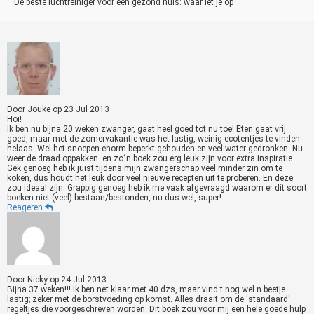
De beste luchtreiniger voor een gezond huis: waar let je op
Door
Jouke
op
23 Jul 2013
Hoi!
Ik ben nu bijna 20 weken zwanger, gaat heel goed tot nu toe! Eten gaat vrij
goed, maar met de zomervakantie was het lastig, weinig ecotentjes te vinden
helaas. Wel het snoepen enorm beperkt gehouden en veel water gedronken. Nu
weer de draad oppakken..en zo´n boek zou erg leuk zijn voor extra inspiratie.
Gek genoeg heb ik juist tijdens mijn zwangerschap veel minder zin om te
koken, dus houdt het leuk door veel nieuwe recepten uit te proberen. En deze
zou ideaal zijn. Grappig genoeg heb ik me vaak afgevraagd waarom er dit soort
boeken niet (veel) bestaan/bestonden, nu dus wel, super!
Reageren
Door
Nicky
op
24 Jul 2013
Bijna 37 weken!!! Ik ben net klaar met 40 dzs, maar vind t nog wel n beetje
lastig; zeker met de borstvoeding op komst. Alles draait om de 'standaard'
regeltjes die voorgeschreven worden. Dit boek zou voor mij een hele goede hulp