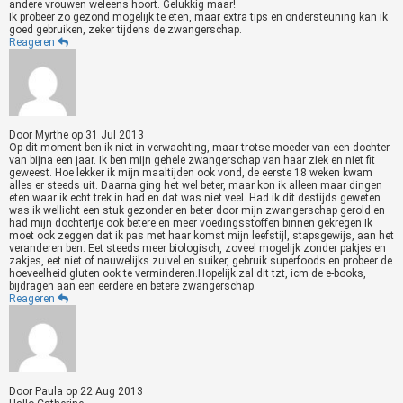
andere vrouwen weleens hoort. Gelukkig maar!
Ik probeer zo gezond mogelijk te eten, maar extra tips en ondersteuning kan ik
goed gebruiken, zeker tijdens de zwangerschap.
Reageren
Door
Myrthe
op
31 Jul 2013
Op dit moment ben ik niet in verwachting, maar trotse moeder van een dochter
van bijna een jaar. Ik ben mijn gehele zwangerschap van haar ziek en niet fit
geweest. Hoe lekker ik mijn maaltijden ook vond, de eerste 18 weken kwam
alles er steeds uit. Daarna ging het wel beter, maar kon ik alleen maar dingen
eten waar ik echt trek in had en dat was niet veel. Had ik dit destijds geweten
was ik wellicht een stuk gezonder en beter door mijn zwangerschap gerold en
had mijn dochtertje ook betere en meer voedingsstoffen binnen gekregen.Ik
moet ook zeggen dat ik pas met haar komst mijn leefstijl, stapsgewijs, aan het
veranderen ben. Eet steeds meer biologisch, zoveel mogelijk zonder pakjes en
zakjes, eet niet of nauwelijks zuivel en suiker, gebruik superfoods en probeer de
hoeveelheid gluten ook te verminderen.Hopelijk zal dit tzt, icm de e-books,
bijdragen aan een eerdere en betere zwangerschap.
Reageren
Door
Paula
op
22 Aug 2013