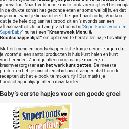
je bevalling. Naast voldoende rust is ook voeding heel belangrijk.
In de drukte schiet het gezonde eten er soms wel bij in, en dat
is jammer want je lichaam heeft het juist hard nodig. Voorkom
dat je de hele dag aan het brood zit en ’s avonds aan een
afhaalmaaltijd. Je ontvangt als bonus bij
“SuperFoods voor een
SuperBaby”
nu het een
“Kraamweek Menu &
Boodschappenlijst”
om optimaal te herstellen na je bevalling!
Met dit menu en boodschappenlijstje kun je ervoor zorgen dat
je vooraf al een aantal producten in huis kunt halen en kunt
voorbereiden. Zodat je alleen nog maar je man en/of
kraamverzorgster
aan het werk kunt zetten.
De meeste
producten heb je misschien al in huis of aangeschaft om de
recepten uit het e-book te maken, fijn! Dat maakt je
boodschappenlijstje alleen maar korter!
Baby’s eerste hapjes voor een goede groei