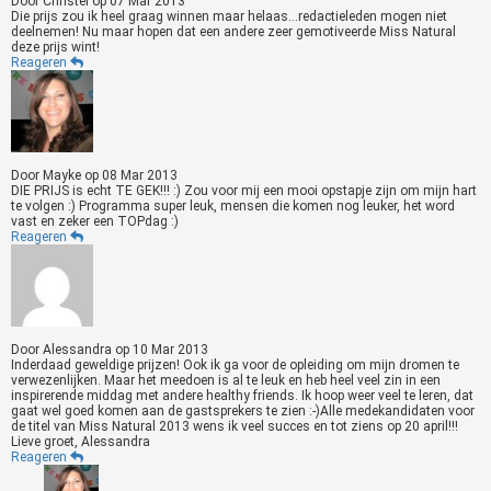
Door
Christel
op
07 Mar 2013
Die prijs zou ik heel graag winnen maar helaas...redactieleden mogen niet
deelnemen! Nu maar hopen dat een andere zeer gemotiveerde Miss Natural
deze prijs wint!
Reageren
Door
Mayke
op
08 Mar 2013
DIE PRIJS is echt TE GEK!!! :) Zou voor mij een mooi opstapje zijn om mijn hart
te volgen :) Programma super leuk, mensen die komen nog leuker, het word
vast en zeker een TOPdag :)
Reageren
Door
Alessandra
op
10 Mar 2013
Inderdaad geweldige prijzen! Ook ik ga voor de opleiding om mijn dromen te
verwezenlijken. Maar het meedoen is al te leuk en heb heel veel zin in een
inspirerende middag met andere healthy friends. Ik hoop weer veel te leren, dat
gaat wel goed komen aan de gastsprekers te zien :-)Alle medekandidaten voor
de titel van Miss Natural 2013 wens ik veel succes en tot ziens op 20 april!!!
Lieve groet, Alessandra
Reageren