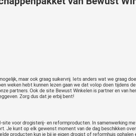
schappenpakket van Bewust Wi
 mogelijk, maar ook graag suikervrij. Iets anders wat we graag do
open weken hebt kunnen lezen gaan we dat volop doen tijdens de
onze partners. Ook de site Bewust Winkelen is partner en van 
geven. Zorg dus dat je erbij bent!
ite voor drogisterij- en reformproducten. In samenwerking me
t. Je kunt op elk gewenst moment van de dag beschikken over
elde producten kun je bij je eigen drogist of reformhuis ophalen 