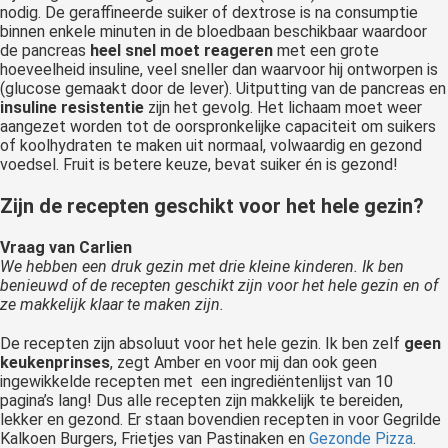
nodig. De geraffineerde suiker of dextrose is na consumptie
binnen enkele minuten in de bloedbaan beschikbaar waardoor
de pancreas
heel snel moet reageren
met een grote
hoeveelheid insuline, veel sneller dan waarvoor hij ontworpen is
(glucose gemaakt door de lever). Uitputting van de pancreas en
insuline resistentie
zijn het gevolg. Het lichaam moet weer
aangezet worden tot de oorspronkelijke capaciteit om suikers
of koolhydraten te maken uit normaal, volwaardig en gezond
voedsel. Fruit is betere keuze, bevat suiker én is gezond!
Zijn de recepten geschikt voor het hele gezin?
Vraag van Carlien
We hebben een druk gezin met drie kleine kinderen. Ik ben
benieuwd of de recepten geschikt zijn voor het hele gezin en of
ze makkelijk klaar te maken zijn.
De recepten zijn absoluut voor het hele gezin. Ik ben zelf
geen
keukenprinses
, zegt Amber en voor mij dan ook geen
ingewikkelde recepten met een ingrediëntenlijst van 10
pagina’s lang! Dus alle recepten zijn makkelijk te bereiden,
lekker en gezond. Er staan bovendien recepten in voor Gegrilde
Kalkoen Burgers, Frietjes van Pastinaken en
Gezonde Pizza
.