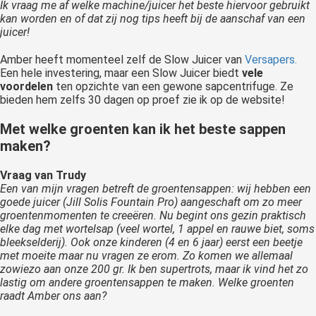
Ik vraag me af welke machine/juicer het beste hiervoor gebruikt
kan worden en of dat zij nog tips heeft bij de aanschaf van een
juicer!
Amber heeft momenteel zelf de Slow Juicer van
Versapers.
Een hele investering, maar een Slow Juicer biedt
vele
voordelen
ten opzichte van een gewone sapcentrifuge. Ze
bieden hem zelfs 30 dagen op proef zie ik op de website!
Met welke groenten kan ik het beste sappen
maken?
Vraag van Trudy
Een van mijn vragen betreft de groentensappen: wij hebben een
goede juicer (Jill Solis Fountain Pro) aangeschaft om zo meer
groentenmomenten te creeëren. Nu begint ons gezin praktisch
elke dag met wortelsap (veel wortel, 1 appel en rauwe biet, soms
bleekselderij). Ook onze kinderen (4 en 6 jaar) eerst een beetje
met moeite maar nu vragen ze erom. Zo komen we allemaal
zowiezo aan onze 200 gr. Ik ben supertrots, maar ik vind het zo
lastig om andere groentensappen te maken. Welke groenten
raadt Amber ons aan?