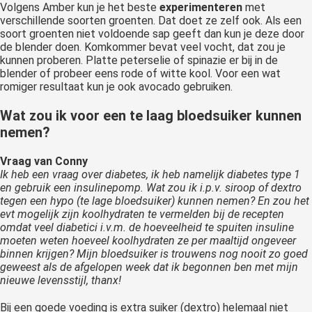
Volgens Amber kun je het beste
experimenteren
met
verschillende soorten groenten. Dat doet ze zelf ook. Als een
soort groenten niet voldoende sap geeft dan kun je deze door
de blender doen. Komkommer bevat veel vocht, dat zou je
kunnen proberen. Platte peterselie of spinazie er bij in de
blender of probeer eens rode of witte kool. Voor een wat
romiger resultaat kun je ook avocado gebruiken.
Wat zou ik voor een te laag bloedsuiker kunnen
nemen?
Vraag van Conny
Ik heb een vraag over diabetes, ik heb namelijk diabetes type 1
en gebruik een insulinepomp. Wat zou ik i.p.v. siroop of dextro
tegen een hypo (te lage bloedsuiker) kunnen nemen?
En zou het
evt mogelijk zijn koolhydraten te vermelden bij de recepten
omdat veel diabetici i.v.m. de hoeveelheid te spuiten insuline
moeten weten hoeveel koolhydraten ze per maaltijd ongeveer
binnen krijgen?
Mijn bloedsuiker is trouwens nog nooit zo goed
geweest als de afgelopen week dat ik begonnen ben met mijn
nieuwe levensstijl, thanx!
Bij een goede voeding is extra suiker (dextro) helemaal niet