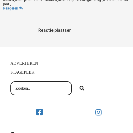
maken,wilde je dit niet onthouden,heb mn lijf en energie terug ,word dit jaar 60
jaar ,
Reageren
Reactie plaatsen
ADVERTEREN
STAGEPLEK