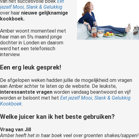
van het succesvolle boek
Eet
jezelf Mooi, Slank & Gelukkig
over haar
nieuwe gelijknamige
kookboek.
Amber woont momenteel met
haar man en 5½ maand jonge
dochter in Londen en daarom
werd het een telefonisch
interview.
Een erg leuk gesprek!
De afgelopen weken hadden jullie de mogelijkheid om vragen
aan Amber achter te laten op de website. De leukste,
interessantste vragen
worden vandaag beantwoord en vijf
worden er beloont met het
Eet jezelf Mooi, Slank & Gelukkig
Kookboek
.
Welke juicer kan ik het beste gebruiken?
Vraag van Jill
Amber heeft het in haar boek veel over groenten shakes/sappen!