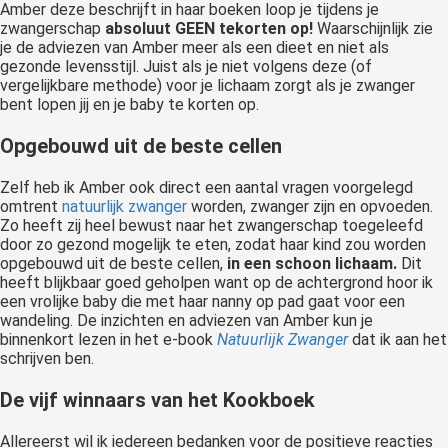
Amber deze beschrijft in haar boeken loop je tijdens je
zwangerschap
absoluut GEEN tekorten op!
Waarschijnlijk zie
je de adviezen van Amber meer als een dieet en niet als
gezonde levensstijl. Juist als je niet volgens deze (of
vergelijkbare methode) voor je lichaam zorgt als je zwanger
bent lopen jij en je baby te korten op.
Opgebouwd uit de beste cellen
Zelf heb ik Amber ook direct een aantal vragen voorgelegd
omtrent
natuurlijk zwanger
worden, zwanger zijn en opvoeden.
Zo heeft zij heel bewust naar het zwangerschap toegeleefd
door zo gezond mogelijk te eten, zodat haar kind zou worden
opgebouwd uit de beste cellen,
in een schoon lichaam.
Dit
heeft blijkbaar goed geholpen want op de achtergrond hoor ik
een vrolijke baby die met haar nanny op pad gaat voor een
wandeling. De inzichten en adviezen van Amber kun je
binnenkort lezen in het e-book
Natuurlijk Zwanger
dat ik aan het
schrijven ben.
De vijf winnaars van het Kookboek
Allereerst wil ik iedereen bedanken voor de positieve reacties