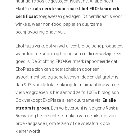
naar de 1e positie gestegen. Naast het A-label heeft
EkoPlaza
als eerste supermarkt het EKO-keurmerk
certificaat
toegewezen gekregen. Dit certificaat is voor
winkels, waar non-food, papier en duurzame
bedrijfsvoering onder valt.
EkoPlaza verkoopt vrijwel alleen biologische producten,
waardoor de score op biologisch en dierenwelzijn zeer
goed is. De Stichting EKO-Keurmerk rapporteerde dat
EkoPlaza zich kan onderscheiden door een
assortiment biologische levensmiddelen dat groter is
dan 90% van de totale inkoop. In minimaal drie van de
vier versgroepen is het aanbod zelfs 100% biologisch.
Ook verkoopt EkoPlaza alleen duurzame vis.
En alle
stroom is groen
. Een verbeterpunt is, volgens
Rank a
Brand
, nog het inzichtelijk maken van de uitstoot van
broeikasgassen, om te zien of de voetafdruk ook
kleiner wordt.