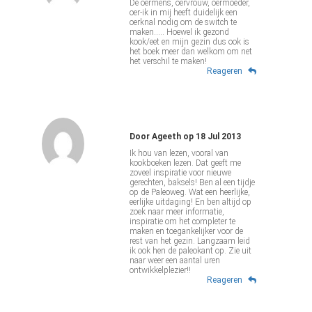
De oermens, oervrouw, oermoeder,
oer-ik in mij heeft duidelijk een
oerknal nodig om de switch te
maken..... Hoewel ik gezond
kook/eet en mijn gezin dus ook is
het boek meer dan welkom om net
het verschil te maken!
Reageren
Door
Ageeth
op
18 Jul 2013
Ik hou van lezen, vooral van
kookboeken lezen. Dat geeft me
zoveel inspiratie voor nieuwe
gerechten, baksels! Ben al een tijdje
op de Paleoweg. Wat een heerlijke,
eerlijke uitdaging! En ben altijd op
zoek naar meer informatie,
inspiratie om het completer te
maken en toegankelijker voor de
rest van het gezin. Langzaam leid
ik ook hen de paleokant op. Zie uit
naar weer een aantal uren
ontwikkelplezier!!
Reageren