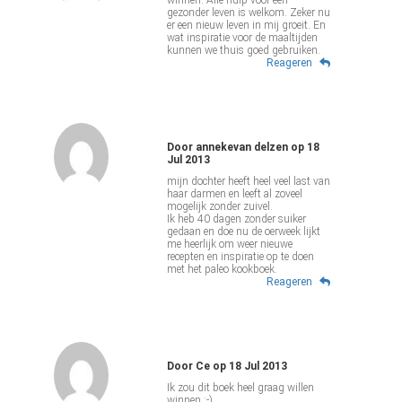
gezonder leven is welkom. Zeker nu
er een nieuw leven in mij groeit. En
wat inspiratie voor de maaltijden
kunnen we thuis goed gebruiken.
Reageren
Door
annekevan delzen
op
18
Jul 2013
mijn dochter heeft heel veel last van
haar darmen en leeft al zoveel
mogelijk zonder zuivel.
Ik heb 40 dagen zonder suiker
gedaan en doe nu de oerweek lijkt
me heerlijk om weer nieuwe
recepten en inspiratie op te doen
met het paleo kookboek.
Reageren
Door
Ce
op
18 Jul 2013
Ik zou dit boek heel graag willen
winnen ;-)