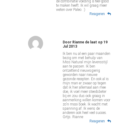
de combinatie voeding & feel-good
te maken heeft. Ik wil graag meer
weten over Paleo. :)
Reageren
Door
Rianne de laat
op
19
Jul 2013
Ik ben nu al een paar maanden
bezig om met behulp van
Miss Natural mijn levensstijl
aan te passen. Ik ben
ontzettend nieuwsgierig
geworden naar nieuwe
gezonde recepten. En ook al is
mijn man er zwaar op tegen
dat ik hier allemaal aan mee
doe, ik voel meer steedsbeter
bij en zou dus ook graag in
aanmerking willen komen voor
zo'n mooi boek. Ik wacht met
spanning af. Ik wens de
anderen ook heel veel succes.
Grtjs. Rianne
Reageren