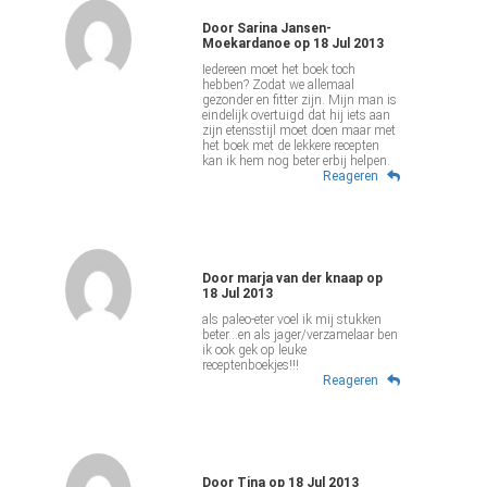
Door
Sarina Jansen-
Moekardanoe
op
18 Jul 2013
Iedereen moet het boek toch
hebben? Zodat we allemaal
gezonder en fitter zijn. Mijn man is
eindelijk overtuigd dat hij iets aan
zijn etensstijl moet doen maar met
het boek met de lekkere recepten
kan ik hem nog beter erbij helpen.
Reageren
Door
marja van der knaap
op
18 Jul 2013
als paleo-eter voel ik mij stukken
beter...en als jager/verzamelaar ben
ik ook gek op leuke
receptenboekjes!!!
Reageren
Door
Tina
op
18 Jul 2013