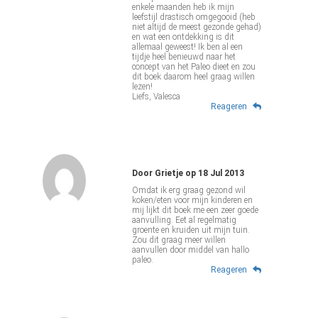
enkele maanden heb ik mijn
leefstijl drastisch omgegooid (heb
niet altijd de meest gezonde gehad)
en wat een ontdekking is dit
allemaal geweest! Ik ben al een
tijdje heel benieuwd naar het
concept van het Paleo dieet en zou
dit boek daarom heel graag willen
lezen!
Liefs, Valesca
Reageren
Door
Grietje
op
18 Jul 2013
Omdat ik erg graag gezond wil
koken/eten voor mijn kinderen en
mij lijkt dit boek me een zeer goede
aanvulling. Eet al regelmatig
groente en kruiden uit mijn tuin.
Zou dit graag meer willen
aanvullen door middel van hallo
paleo.
Reageren