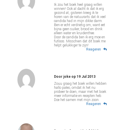
Ik zou het boek heel graag willen
winnen! Ook al dacht ik dat ik erg
gezond at, gisteren kreeg ik te
horen van de natuurarts dat ik veel
candida had in mijn dikke darm.
Ben er echt verdrietig om, want eet
bijna geen suiker, brood en drink
alleen water en kruidenthee.
Door de candida ben ik erg moe en
futloos. Misschien dat dit boek me
helpt gelukkiger te zijn!
Reageren
Door
joke
op
19 Jul 2013
Zouu graag het boek willen hebben
hallo paleo, omdat ik het nu
probeer te doen, maar met het boek
meer informatie en recepten heb.
Doe het samen met mijn zoon.
Reageren