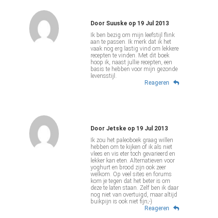
Door
Suuske
op
19 Jul 2013
Ik ben bezig om mijn leefstijl flink
aan te passen. Ik merk dat ik het
vaak nog erg lastig vind om lekkere
recepten te vinden. Met dit boek
hoop ik, naast jullie recepten, een
basis te hebben voor mijn gezonde
levensstijl.
Reageren
Door
Jetske
op
19 Jul 2013
Ik zou het paleoboek graag willen
hebben om te kijken of ik als niet
vlees en vis eter toch gevarieerd en
lekker kan eten. Alternatieven voor
yoghurt en brood zijn ook zeer
welkom. Op veel sites en forums
kom je tegen dat het beter is om
deze te laten staan. Zelf ben ik daar
nog niet van overtuigd, maar altijd
buikpijn is ook niet fijn;-)
Reageren