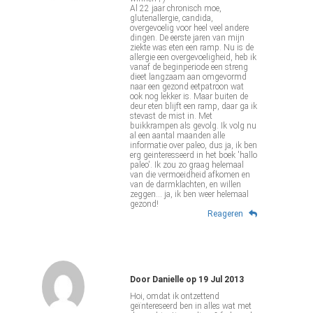
Al 22 jaar chronisch moe,
glutenallergie, candida,
overgevoelig voor heel veel andere
dingen. De eerste jaren van mijn
ziekte was eten een ramp. Nu is de
allergie een overgevoeligheid, heb ik
vanaf de beginperiode een streng
dieet langzaam aan omgevormd
naar een gezond eetpatroon wat
ook nog lekker is. Maar buiten de
deur eten blijft een ramp, daar ga ik
stevast de mist in. Met
buikkrampen als gevolg. Ik volg nu
al een aantal maanden alle
informatie over paleo, dus ja, ik ben
erg geinteresseerd in het boek 'hallo
paleo'. Ik zou zo graag helemaal
van die vermoeidheid afkomen en
van de darmklachten, en willen
zeggen... ja, ik ben weer helemaal
gezond!
Reageren
Door
Danielle
op
19 Jul 2013
Hoi, omdat ik ontzettend
geïntereseerd ben in alles wat met