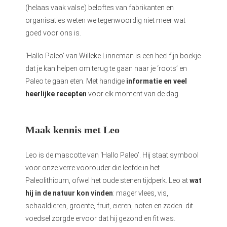
(helaas vaak valse) beloftes van fabrikanten en
organisaties weten we tegenwoordig niet meer wat
goed voor ons is.
‘Hallo Paleo’ van Willeke Linneman is een heel fijn boekje
dat je kan helpen om terug te gaan naar je ‘roots’ en
Paleo te gaan eten. Met handige
informatie en veel
heerlijke recepten
voor elk moment van de dag.
Maak kennis met Leo
Leo is de mascotte van ‘Hallo Paleo’. Hij staat symbool
voor onze verre voorouder die leefde in het
Paleolithicum, ofwel het oude stenen tijdperk. Leo at
wat
hij in de natuur kon vinden
: mager vlees, vis,
schaaldieren, groente, fruit, eieren, noten en zaden. dit
voedsel zorgde ervoor dat hij gezond en fit was.