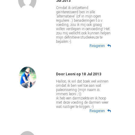
Jul 2013
Omdat ik ontzettend
geïnteresseerd ben in alle
'alternatieve' (of in mijn ogen
reguliere...) benaderingen t.o.v.
voeding, zou ik mij ook graag
willen verdiepen in oervoeding! Het
zou mij wellicht ook kunnen helpen
mijn definitieve studiekeuze te
bepalen:-).
Reageren
Door
Leoni
op
18 Jul 2013
Halloo, ik wil dat boek wel winnen
omdat:ik ben wel toe aan wat
paleonisering (mijn naam is
immers leoni ;-))
ik heb een darmziekte en ik hoop
met deze voeding de darmen weer
wat rustiger te krijgen.:-)
Reageren