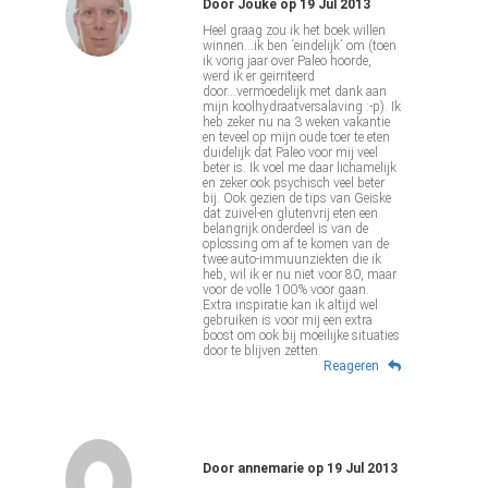
Door
Jouke
op
19 Jul 2013
Heel graag zou ik het boek willen
winnen...ik ben ´eindelijk´ om (toen
ik vorig jaar over Paleo hoorde,
werd ik er geirriteerd
door...vermoedelijk met dank aan
mijn koolhydraatversalaving :-p). Ik
heb zeker nu na 3 weken vakantie
en teveel op mijn oude toer te eten
duidelijk dat Paleo voor mij veel
beter is. Ik voel me daar lichamelijk
en zeker ook psychisch veel beter
bij. Ook gezien de tips van Geiske
dat zuivel-en glutenvrij eten een
belangrijk onderdeel is van de
oplossing om af te komen van de
twee auto-immuunziekten die ik
heb, wil ik er nu niet voor 80, maar
voor de volle 100% voor gaan.
Extra inspiratie kan ik altijd wel
gebruiken is voor mij een extra
boost om ook bij moeilijke situaties
door te blijven zetten.
Reageren
Door
annemarie
op
19 Jul 2013