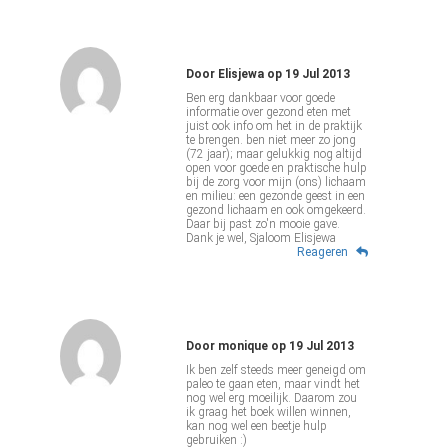
Door
Elisjewa
op
19 Jul 2013
Ben erg dankbaar voor goede
informatie over gezond eten met
juist ook info om het in de praktijk
te brengen. ben niet meer zo jong
(72 jaar); maar gelukkig nog altijd
open voor goede en praktische hulp
bij de zorg voor mijn (ons) lichaam
en milieu: een gezonde geest in een
gezond lichaam en ook omgekeerd.
Daar bij past zo'n mooie gave.
Dank je wel, Sjaloom Elisjewa
Reageren
Door
monique
op
19 Jul 2013
Ik ben zelf steeds meer geneigd om
paleo te gaan eten, maar vindt het
nog wel erg moeilijk. Daarom zou
ik graag het boek willen winnen,
kan nog wel een beetje hulp
gebruiken :)