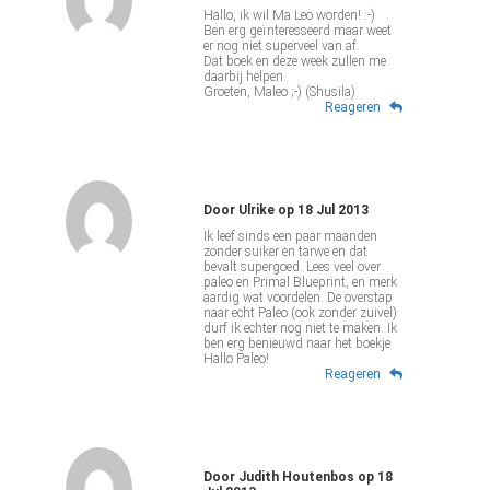
Hallo, ik wil Ma Leo worden! :-)
Ben erg geïnteresseerd maar weet
er nog niet superveel van af.
Dat boek en deze week zullen me
daarbij helpen.
Groeten, Maleo ;-) (Shusila)
Reageren
Door
Ulrike
op
18 Jul 2013
Ik leef sinds een paar maanden
zonder suiker en tarwe en dat
bevalt supergoed. Lees veel over
paleo en Primal Blueprint, en merk
aardig wat voordelen. De overstap
naar echt Paleo (ook zonder zuivel)
durf ik echter nog niet te maken. Ik
ben erg benieuwd naar het boekje
Hallo Paleo!
Reageren
Door
Judith Houtenbos
op
18