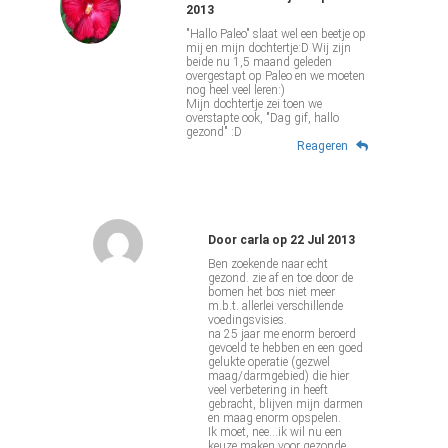
2013
"Hallo Paleo" slaat wel een beetje op
mij en mijn dochtertje:D Wij zijn
beide nu 1,5 maand geleden
overgestapt op Paleo en we moeten
nog heel veel leren:)
Mijn dochtertje zei toen we
overstapte ook, "Dag gif, hallo
gezond" :D
Reageren
Door
carla
op
22 Jul 2013
Ben zoekende naar echt
gezond. zie af en toe door de
bomen het bos niet meer
m.b.t. allerlei verschillende
voedingsvisies.
na 25 jaar me enorm beroerd
gevoeld te hebben en een goed
gelukte operatie (gezwel
maag/darmgebied) die hier
veel verbetering in heeft
gebracht, blijven mijn darmen
en maag enorm opspelen.
Ik moet, nee...ik wil nu een
keuze maken voor gezonde