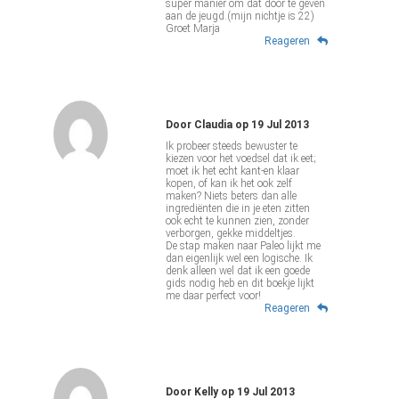
super manier om dat door te geven
aan de jeugd.(mijn nichtje is 22)
Groet Marja
Reageren
Door
Claudia
op
19 Jul 2013
Ik probeer steeds bewuster te
kiezen voor het voedsel dat ik eet;
moet ik het echt kant-en klaar
kopen, of kan ik het ook zelf
maken? Niets beters dan alle
ingrediënten die in je eten zitten
ook echt te kunnen zien, zonder
verborgen, gekke middeltjes.
De stap maken naar Paleo lijkt me
dan eigenlijk wel een logische. Ik
denk alleen wel dat ik een goede
gids nodig heb en dit boekje lijkt
me daar perfect voor!
Reageren
Door
Kelly
op
19 Jul 2013