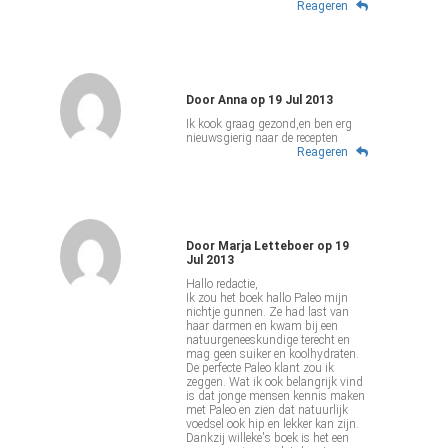
Reageren
Door
Anna
op
19 Jul 2013
Ik kook graag gezond,en ben erg
nieuwsgierig naar de recepten
Reageren
Door
Marja Letteboer
op
19
Jul 2013
Hallo redactie,
Ik zou het boek hallo Paleo mijn
nichtje gunnen. Ze had last van
haar darmen en kwam bij een
natuurgeneeskundige terecht en
mag geen suiker en koolhydraten.
De perfecte Paleo klant zou ik
zeggen. Wat ik ook belangrijk vind
is dat jonge mensen kennis maken
met Paleo en zien dat natuurlijk
voedsel ook hip en lekker kan zijn.
Dankzij willeke's boek is het een