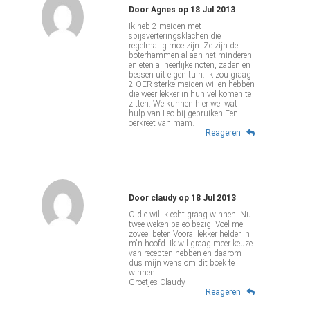
Door
Agnes
op
18 Jul 2013
Ik heb 2 meiden met
spijsverteringsklachen die
regelmatig moe zijn. Ze zijn de
boterhammen al aan het minderen
en eten al heerlijke noten, zaden en
bessen uit eigen tuin. Ik zou graag
2 OER sterke meiden willen hebben
die weer lekker in hun vel komen te
zitten. We kunnen hier wel wat
hulp van Leo bij gebruiken.Een
oerkreet van mam.
Reageren
Door
claudy
op
18 Jul 2013
O die wil ik echt graag winnen. Nu
twee weken paleo bezig. Voel me
zoveel beter. Vooral lekker helder in
m'n hoofd. Ik wil graag meer keuze
van recepten hebben en daarom
dus mijn wens om dit boek te
winnen.
Groetjes Claudy
Reageren