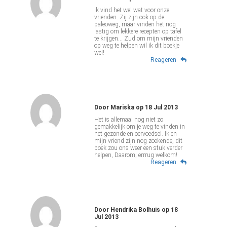
Ik vind het wel wat voor onze
vrienden. Zij zijn ook op de
paleoweg, maar vinden het nog
lastig om lekkere recepten op tafel
te krijgen... Zud om mijn vrienden
op weg te helpen wil ik dit boekje
wel!
Reageren
Door
Mariska
op
18 Jul 2013
Het is allemaal nog niet zo
gemakkelijk om je weg te vinden in
het gezonde en oervoedsel. Ik en
mijn vriend zijn nog zoekende, dit
boek zou ons weer een stuk verder
helpen, Daarom; errrug welkom!
Reageren
Door
Hendrika Bolhuis
op
18
Jul 2013