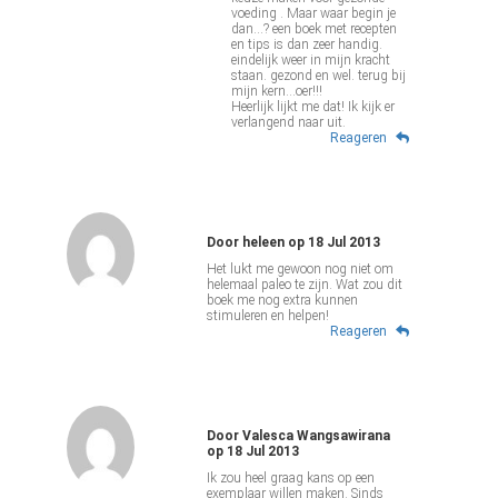
voeding . Maar waar begin je
dan...? een boek met recepten
en tips is dan zeer handig.
eindelijk weer in mijn kracht
staan. gezond en wel. terug bij
mijn kern...oer!!!
Heerlijk lijkt me dat! Ik kijk er
verlangend naar uit.
Reageren
Door
heleen
op
18 Jul 2013
Het lukt me gewoon nog niet om
helemaal paleo te zijn. Wat zou dit
boek me nog extra kunnen
stimuleren en helpen!
Reageren
Door
Valesca Wangsawirana
op
18 Jul 2013
Ik zou heel graag kans op een
exemplaar willen maken. Sinds