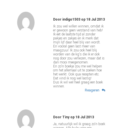
Door
indigo1503
op
18 Jul 2013
Ik zou wel willen winnen, omdat ik
er gewoon geen verstand van heb!
Ik eet de laatste tijd al zonder
pakjes en zakjes en ik merk dat
mijn lijf daar heel blij van wordt.
En vooral geen last meer van
maagzuur. Ik zou ook heel blij
worden van de kg's die ik er ook
nog door zou verliezen, maar dat is
dan mooi meegenomen.
En zo'n boekje zou me wel helpen
om het allemaal uit te zoeken hoe
het werkt. Ook qua recepten etc.
Dat vind ik nog wel lastig!
Dus ik wil wel heel graag een boek
winnen.
Reageren
Door
Tiny
op
18 Jul 2013
Ja, natuurlijk wil ik graag zo'n boek
winnen. Alle hulp voor een