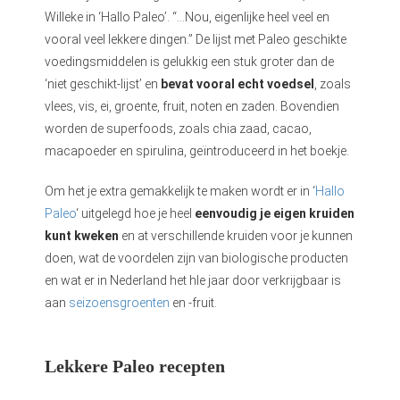
Willeke in ‘Hallo Paleo’. “…Nou, eigenlijke heel veel en
vooral veel lekkere dingen.” De lijst met Paleo geschikte
voedingsmiddelen is gelukkig een stuk groter dan de
‘niet geschikt-lijst’ en
bevat vooral echt voedsel
, zoals
vlees, vis, ei, groente, fruit, noten en zaden. Bovendien
worden de superfoods, zoals chia zaad, cacao,
macapoeder en spirulina, geïntroduceerd in het boekje.
Om het je extra gemakkelijk te maken wordt er in ‘
Hallo
Paleo
‘ uitgelegd hoe je heel
eenvoudig je eigen kruiden
kunt kweken
en at verschillende kruiden voor je kunnen
doen, wat de voordelen zijn van biologische producten
en wat er in Nederland het hle jaar door verkrijgbaar is
aan
seizoensgroenten
en -fruit.
Lekkere Paleo recepten