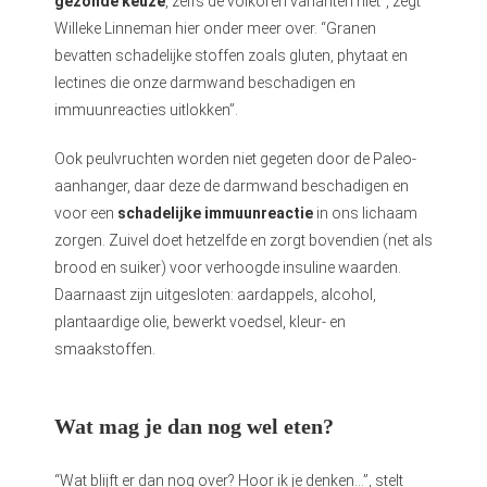
gezonde keuze
, zelfs de volkoren varianten niet”, zegt
Willeke Linneman hier onder meer over. “Granen
bevatten schadelijke stoffen zoals gluten, phytaat en
lectines die onze darmwand beschadigen en
immuunreacties uitlokken”.
Ook peulvruchten worden niet gegeten door de Paleo-
aanhanger, daar deze de darmwand beschadigen en
voor een
schadelijke immuunreactie
in ons lichaam
zorgen. Zuivel doet hetzelfde en zorgt bovendien (net als
brood en suiker) voor verhoogde insuline waarden.
Daarnaast zijn uitgesloten: aardappels, alcohol,
plantaardige olie, bewerkt voedsel, kleur- en
smaakstoffen.
Wat mag je dan nog wel eten?
“Wat blijft er dan nog over? Hoor ik je denken…”, stelt