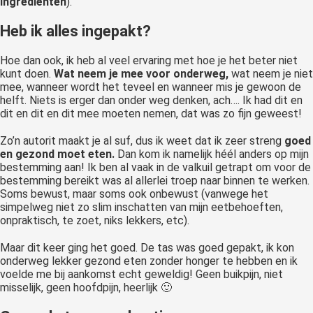
ingrediënten
).
Heb ik alles ingepakt?
Hoe dan ook, ik heb al veel ervaring met hoe je het beter niet
kunt doen.
Wat neem je mee voor onderweg,
wat neem je niet
mee, wanneer wordt het teveel en wanneer mis je gewoon de
helft. Niets is erger dan onder weg denken, ach…. Ik had dit en
dit en dit en dit mee moeten nemen, dat was zo fijn geweest!
Zo’n autorit maakt je al suf, dus ik weet dat ik zeer streng
goed
en gezond moet eten.
Dan kom ik namelijk héél anders op mijn
bestemming aan! Ik ben al vaak in de valkuil getrapt om voor de
bestemming bereikt was al allerlei troep naar binnen te werken.
Soms bewust, maar soms ook onbewust (vanwege het
simpelweg niet zo slim inschatten van mijn eetbehoeften,
onpraktisch, te zoet, niks lekkers, etc).
Maar dit keer ging het goed. De tas was goed gepakt, ik kon
onderweg lekker gezond eten zonder honger te hebben en ik
voelde me bij aankomst echt geweldig! Geen buikpijn, niet
misselijk, geen hoofdpijn, heerlijk 🙂