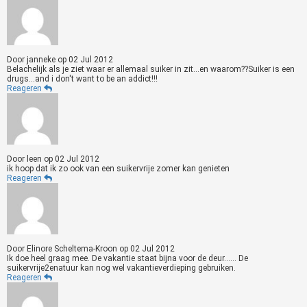
Door
janneke
op
02 Jul 2012
Belachelijk als je ziet waar er allemaal suiker in zit...en waarom??Suiker is een
drugs...and i don't want to be an addict!!!
Reageren
Door
leen
op
02 Jul 2012
ik hoop dat ik zo ook van een suikervrije zomer kan genieten
Reageren
Door
Elinore Scheltema-Kroon
op
02 Jul 2012
Ik doe heel graag mee. De vakantie staat bijna voor de deur...... De
suikervrije2enatuur kan nog wel vakantieverdieping gebruiken.
Reageren