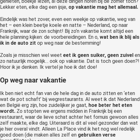
genieten, boekje lezen, al deze dingen horen bij de zomer toch?
Lekker eten, elke dag een ijsje,
op vakantie mag het allemaal.
Eindelijk was het zover, even een weekje op vakantie, weg van
het – een klein beetje koele en natte – Nederland, op naar
Frankrijk, waar de zon schijnt! Bij zo’n vakantie komt altijd een
hele planning kijken: de voorbereidingen. En o,
wat ben ik blij als
ik in de auto zit
op weg naar de bestemming!
Zoals je misschien wel weet
eet ik geen suiker, geen zuivel
en
zo natuurlijk mogelijk… ook op vakantie. Dat is toch geen doen?!
Hoor ik je denken. Ik vertel je hoe ik dat doe!
Op weg naar vakantie
Ik ben niet echt fan van de hele dag in de auto zitten en ‘eten
wat de pot schaft’ bij wegrestaurants. Al weet ik dat Nederland
en België erg zijn, hoe zuidelijker je gaat,
hoe beter het eten
wordt.
Zo stopten we ergens midden in Frankrijk bij een
restaurant, waar de lieve schat achter het fornuis gewoon alles
zelf maakte, elke dag. Uiteraard is dit al veel gezonder dan wat
je hier overal vindt. Alleen La Place vind ik het nog wel redelijk
goed doen (die maken alles zelf en
gebruiken verse