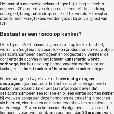
Het aantal succesvolle behandelingen blijft laag – slechts
ongeveer 20 procent van de paren die een
IVF
-behandeling
ondergaat, brengt uiteindelijk een kind ter wereld – terwijl er
steeds meer vraagtekens worden gezet bij de veiligheid van
IVF.
Bestaat er een risico op kanker?
Of er bij een IVF-behandeling een risico op kanker bestaat,
weten we (nog) niet. De eierstokken produceren de vrouwelijke
geslachtshormonen oestrogeen en progesteron. Wanneer de
concentratie daarvan in het lichaam
kunstmatig wordt
verhoogd
, kan het risico op hormoongerelateerde soorten
kanker, zoals
borstkanker of baarmoederkanker
, stijgen.
Er bestaat geen twijfel over dat
overmatig exogeen
oestrogeen
(dat niet door het lichaam zelf is aangemaakt)
kanker veroorzaakt. En er bestaat afdoende bewijs dat
geslachtshormonen een rol spelen bij een aantal soorten kanker
bij vrouwen, aangezien deze hormonen de celdeling in organen
als borsten, eierstokken en baarmoederslijmvlies stimuleren. In
de Verenigde Staten is het inmiddels algemeen aanvaard dat
hormonen verantwoordelijk zijn voor meer dan
30 procent van