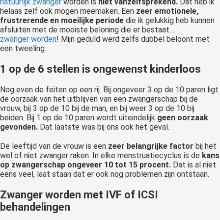
natuurlijk zwanger
worden is
niet vanzelfsprekend.
Dat heb ik
helaas zelf ook mogen meemaken. Een
zeer emotionele,
frustrerende en moeilijke periode
die ik gelukkig heb kunnen
afsluiten met de mooiste beloning die er bestaat…
zwanger worden
! Mijn geduld werd zelfs dubbel beloont met
een tweeling.
1 op de 6 stellen is ongewenst kinderloos
Nog even de feiten op een rij. Bij ongeveer 3 op de 10 paren ligt
de oorzaak van het uitblijven van een zwangerschap bij de
vrouw, bij 3 op de 10 bij de man, en bij weer 3 op de 10 bij
beiden. Bij 1 op de 10 paren wordt uiteindelijk
geen oorzaak
gevonden.
Dat laatste was bij ons ook het geval.
De leeftijd van de vrouw is een
zeer belangrijke factor
bij het
wel of niet zwanger raken. In elke menstruatiecyclus is de
kans
op zwangerschap ongeveer 10 tot 15 procent.
Dat is al niet
eens veel, laat staan dat er ook nog problemen zijn ontstaan.
Zwanger worden met IVF of ICSI
behandelingen