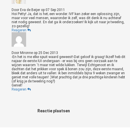
Door
Eva de Beijer
op
07 Sep 2011
Hoi Petty! Ja, dat is het; een wonder. IVF kan zeker een oplossing zijn,
maar voor veel mensen, waaronder ik zelf, was dit denk ik nu achteraf
niet nodig geweest. En dat ga ik onderzoeken! Ik kijk uit naar je tweeling,
zo gezellig!
Reageren
Door
Mironne
op
25 Dec 2013
-En het is me elke spuit waard geweest!-Dat geloof ik graag! Ikzelf heb dit
najaar de eerste IUI ondergaan - er was bij ons geen oorzaak aan te
wijzen waarom ´t maar niet wilde lukken. Terwijl Echtgenoot en ik
dachten dat het prikken voor spek & bonen zou zijn, deze eerste maand,
bleek dat anders uit te vallen: ik ben inmiddels bijna 9 weken zwanger en
geniet met volle teugen! :)Wat prachtig dat je drie prachtige kinderen hebt
(of krijg je de tweeling nog?)
Geniet!
Reageren
Reactie plaatsen