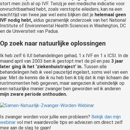
stort men zich al op IVF. Tenzij je een medische indicatie voor
onvruchtbaarheid hebt, zoals verstopte eileiders, kan na een
wachttijd van twee jaar wel eens blijken dat je
helemaal geen
IVF nodig hebt,
aldus gezamenlijk onderzoek van het National
Institute of Environmental Health Sciences in Washington, DC
en de Universiteit van Padua.
Op zoek naar natuurlijke oplossingen
Ik heb zelf 6 IUI behandelingen gehad, 1 x IVF en 1 x ICSI. In de
maand april van 2003 ben ik gestopt met de pil en pas
3 jaar
later ging ik het ‘ziekenhuistraject’ in.
Tussen alle
behandelingen heb ik veel pauzetijd ingelast, soms wel van een
jaar. Met de kennis die ik nu heb ben ik blij dat ik mijn lichaam die
rustmomenten heb gegeven, maar aangezien ik uiteindelijk op
een natuurlijke manier zwanger ben geworden wil ik anderen
mijn zware periode onthouden.
Is zwanger worden voor jullie een probleem?
Bekijk dan mijn
webinar
vol met waardevolle tips en adviezen om direct zelf
mee aan de slag te gaan!