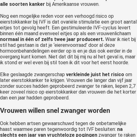
alle soorten kanker
bij Amerikaanse vrouwen.
Nog een mogelijke reden voor een verhoogd risico op
eierstokkanker bij IVF is dat ovariële stimulatie een groot aantal
eitjes tot gevolg heeft. Een gestimuleerde IVF-cyclus levert
binnen één maand evenveel eitjes op als een vrouwenlichaam
normaal in één of zelfs twee jaar produceert.
Waar ik niet bij
stil had gestaan is dat je ‘eierenvoorraad’ door al deze
hormoonbehandelingen eerder op is en je dus ook eerder in de
overgang kunt komen. Niet dat dit bij mij nu al het geval is, maar
ik stond er wel even bij stil toen ik dit voor het eerst hoorde.
Elke geslaagde zwangerschap
verkleinde juist het risico
om
later eierstokkanker te krijgen. Vrouwen die langer dan vijf jaar
zonder succes hadden geprobeerd zwanger te raken, liepen 2,7
keer zoveel risico op eierstokkanker dan vrouwen die het korter
dan een jaar hadden geprobeerd.
Vrouwen willen snel zwanger worden
Ook hebben artsen gewaarschuwd tegen de onbetamelijke
haast waarmee paren tegenwoordig tot IVF besluiten:
na
slechts een jaar van vruchteloze pogingen
zwanger te raken