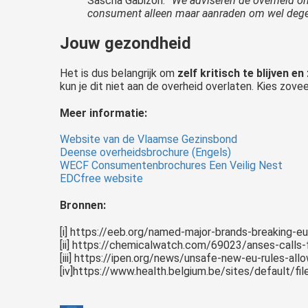
Sascha Gabizon:
“We adviseren de overheid om
consument alleen maar aanraden om wel degelij
Jouw gezondheid
Het is dus belangrijk om
zelf kritisch te blijven e
kun je dit niet aan de overheid overlaten. Kies zove
Meer informatie:
Website van de Vlaamse Gezinsbond
Deense overheidsbrochure (Engels)
WECF Consumentenbrochures Een Veilig Nest
EDCfree website
Bronnen:
[i] https://eeb.org/named-major-brands-breaking-e
[ii] https://chemicalwatch.com/69023/anses-calls-
[iii] https://ipen.org/news/unsafe-new-eu-rules-
[iv]https://www.health.belgium.be/sites/default/