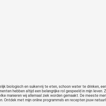
ijk biologisch en suikervrij te eten, schoon water te drinken, ee
enten hebben altijd een belangrijke rol gespeeld in mijn leven. 
lke manieren wij allemaal ziek worden gemaakt. De meeste men
. Ontdek met mijn online programma's en recepten jouw natuurlij