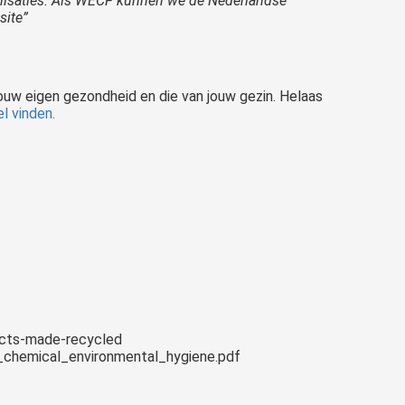
ganisaties. Als WECF kunnen we de Nederlandse
site”
ouw eigen gezondheid en die van jouw gezin. Helaas
el vinden.
ducts-made-recycled
l_chemical_environmental_hygiene.pdf