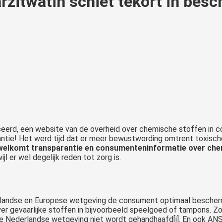
zitwatin schiet tekort in bes
eerd, een website van de overheid over chemische stoffen in c
nstantie! Het werd tijd dat er meer bewustwording omtrent toxis
welkomt transparantie en consumenteninformatie over chem
l er wel degelijk reden tot zorg is.
andse en Europese wetgeving de consument optimaal beschermt.
r gevaarlijke stoffen in bijvoorbeeld speelgoed of tampons. Z
e Nederlandse wetgeving niet wordt gehandhaafd[i]. En ook AN