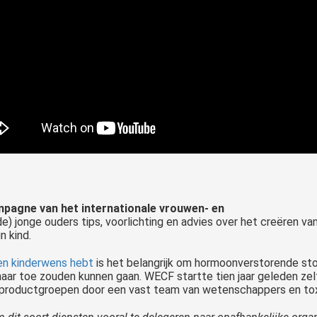
pagne van het internationale vrouwen- en
 jonge ouders tips, voorlichting en advies over het creëren va
n kind.
een kinderwens hebt
is het belangrijk om hormoonverstorende sto
 toe zouden kunnen gaan. WECF startte tien jaar geleden zelf
 productgroepen door een vast team van wetenschappers en tox