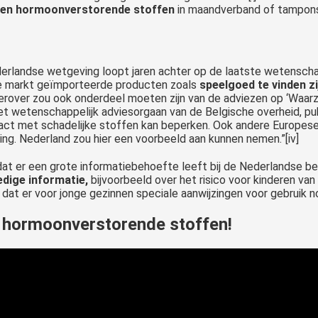
en hormoonverstorende stoffen
in maandverband of tampons t
derlandse wetgeving loopt jaren achter op de laatste wetensch
ze markt geïmporteerde producten zoals
speelgoed te vinden zi
erover zou ook onderdeel moeten zijn van de adviezen op ‘Waarz
t wetenschappelijk adviesorgaan van de Belgische overheid, pub
act met schadelijke stoffen kan beperken. Ook andere Europese
ng. Nederland zou hier een voorbeeld aan kunnen nemen.”[iv]
dat er een grote informatiebehoefte leeft bij de Nederlandse be
edige informatie,
bijvoorbeeld over het risico voor kinderen van 
dat er voor jonge gezinnen speciale aanwijzingen voor gebruik nod
 hormoonverstorende stoffen!