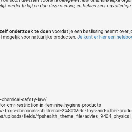
 dit soort diensten vooral te delegeren naar onafhankelijke or
k verder te kijken dan deze nieuwe, en helaas zeer onvolledige 
n zelf onderzoek te doen
voordat je een beslissing neemt over j
el mogelijk voor natuurlijke producten.
Je kunt er hier een helebo
u-chemical-safety-law/
for-cmr-restriction-in-feminine-hygiene-products
allow-toxic-chemicals-children%E2%80%99s-toys-and-other-pro
files/uploads/fields/fpshealth_theme_file/advies_9404_physica