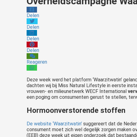
Overheidscampagne Waar
Delen
Delen
Delen
Delen
Reageren
Deze week werd het platform ‘Waarzitwatin’ gelanc
dachten wij bij Miss Natural Lifestyle in eerste i
vrouwen- en milieunetwerk WECF International
ver
een poging om consumenten gerust te stellen, terwij
Hormoonverstorende stoffen
De website ‘Waarzitwatin’
suggereert dat de Nederl
consument moet zich wel degelijk zorgen maken ove
(EEB) deze week uit eigen onderzoek dat bestaand