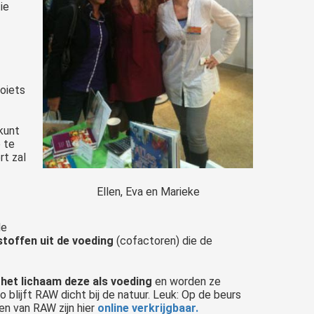
ie
zoiets
 kunt
 te
rt zal
Ellen, Eva en Marieke
de
stoffen uit de voeding
(cofactoren) die de
het lichaam deze als voeding
en worden ze
lijft RAW dicht bij de natuur. Leuk: Op de beurs
n van RAW zijn hier
online verkrijgbaar.