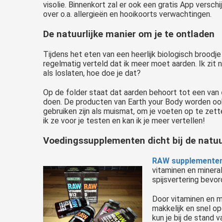
visolie. Binnenkort zal er ook een gratis App verschi
over o.a. allergieën en hooikoorts verwachtingen.
De natuurlijke manier om je te ontladen
Tijdens het eten van een heerlijk biologisch broodje
regelmatig verteld dat ik meer moet aarden. Ik zit no
als loslaten, hoe doe je dat?
Op de folder staat dat aarden behoort tot een van
doen. De producten van Earth your Body worden oo
gebruiken zijn als muismat, om je voeten op te zette
ik ze voor je testen en kan ik je meer vertellen!
Voedingssupplementen dicht bij de natu
RAW supplementen 
vitaminen en minera
spijsvertering bevor
Door vitaminen en mi
makkelijk en snel o
kun je bij de stand