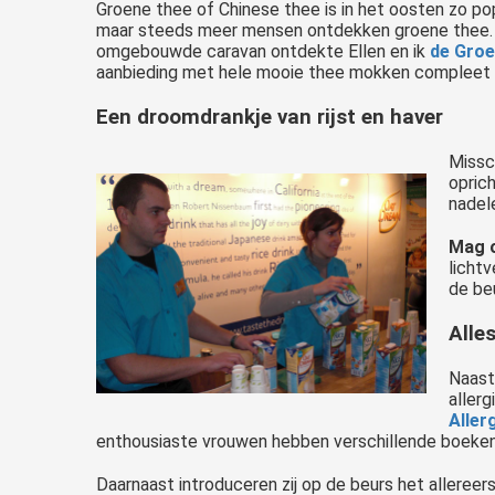
Groene thee of Chinese thee is in het oosten zo p
maar steeds meer mensen ontdekken groene thee. 
omgebouwde caravan ontdekte Ellen en ik
de Groe
aanbieding met hele mooie thee mokken compleet 
Een droomdrankje van rijst en haver
Missc
opric
nadel
Mag o
licht
de beu
Alles
Naast
aller
Aller
enthousiaste vrouwen hebben verschillende boeken
Daarnaast introduceren zij op de beurs het allereer