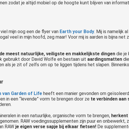
jnen zodat je altijd mobiel op de hoogte kunt blijven van informat
 viel mijn oog een de flyer van
Earth your Body
. Mij is namelijk al
gal veel in mijn hoofd, zeg maar! Voor mij is aarden is bijna net 
de meest natuurlijke, veiligste en makkelijkste dingen
die je
k gebruikt door David Wolfe en bestaan uit
aardingsmatten
die
n als je zit of zelfs om op te liggen tijdens het slapen. Binnenko
ur
van Garden of Life
heeft een manier gevonden om geïsoleer
len in een “levende” vorm te brengen door ze
te verbinden aan 
deren.
neralen in een natuurlijke, organische vorm te brengen,
herkent 
pgenomen. RAW voedingssupplementen zijn puur en onbewerkt, zo b
 van RAW
je eigen verse sapje bij elkaar fietsen!
De supplemente