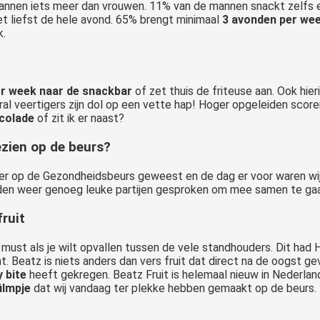
 Mannen iets meer dan vrouwen. 11% van de mannen snackt zelfs 
 Het liefst de hele avond. 65% brengt minimaal
3 avonden per wee
k.
er week naar de snackbar
of zet thuis de friteuse aan. Ook hie
al veertigers zijn dol op een vette hap! Hoger opgeleiden sco
ocolade
of zit ik er naast?
ezien op de beurs?
der op de Gezondheidsbeurs geweest en de dag er voor waren wij
n weer genoeg leuke partijen gesproken om mee samen te gaan
ruit
must als je wilt opvallen tussen de vele standhouders. Dit ha
t. Beatz is niets anders dan vers fruit dat direct na de oogst ge
 bite
heeft gekregen. Beatz Fruit is helemaal nieuw in Nederland 
ilmpje
dat wij vandaag ter plekke hebben gemaakt op de beurs.