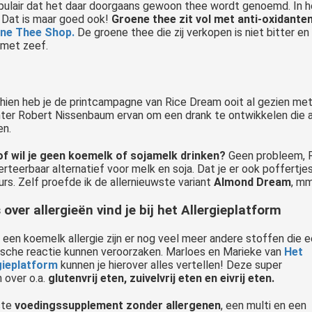
opulair dat het daar doorgaans gewoon thee wordt genoemd. In h
Dat is maar goed ook!
Groene thee zit vol met anti-oxidante
ne Thee Shop.
De groene thee die zij verkopen is niet bitter e
met zeef.
hien heb je de printcampagne van Rice Dream ooit al gezien met
hter Robert Nissenbaum ervan om een drank te ontwikkelen die al
en.
f wil je geen koemelk of sojamelk drinken?
Geen probleem, 
verteerbaar alternatief voor melk en soja. Dat je er ook poffer
rs. Zelf proefde ik de allernieuwste variant
Almond Dream
, mm
 over allergieën vind je bij het Allergieplatform
 een koemelk allergie zijn er nog veel meer andere stoffen die 
gische reactie kunnen veroorzaken. Marloes en Marieke van
Het
gieplatform
kunnen je hierover alles vertellen! Deze super
 over o.a.
glutenvrij eten, zuivelvrij eten en eivrij eten.
ste
voedingssupplement zonder allergenen
, een multi en een