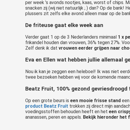
per week ’s avonds nootjes, kaas, worst of chips.
snacken zij (wij niet natuurlijk ; ) dan? Op de bank!
plussers zit zelfs elke avond alleen maar op de ban
De friteuse gaat elke week aan
Verder gaat 1 op de 3 Nederlanders minimaal
1 x p
frikandel houden dan vrouwen, 36% tegen 27%. Voor
Zelf denk ik dat
vrouwen eerder grijpen naar ch
Eva en Ellen wat hebben jullie allemaal g
Nou ik kan je zeggen een heleboel! Ik was niet eer
twee bezoeken hebben wij voor de komende maande
Beatz Fruit, 100% gezond gevriesdroogd f
Op een grote beurs is
een mooie frisse stand
een 
product Beatz Fruit
trokken zij direct mijn aandach
voedingsstoffen behouden heeft en het
een crispy
ananassen, peren en appels.
Bekijk hieronder het f