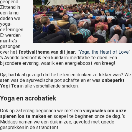
geopend.
Zittend in
een kring
deden we
yoga-
oefeningen.
Er werden
mantra’s
gezongen
over het
festivalthema van dit jaar
: ‘
Yoga, the Heart of Love
.’
’s Avonds besloot ik een kundalini meditatie te doen. Een
bijzondere ervaring, waar ik een energieboost van kreeg!
Oja, had ik al gezegd dat het eten en drinken zo lekker was? We
aten wat de ayurvedische pot schafte en er was
onbeperkt
Yogi Tea
in alle verschillende smaken.
Yoga en acrobatiek
Ook op zaterdag begonnen we met een
vinyasales om onze
spieren los te maken
en soepel te beginnen onze de dag. ’s
Middags namen we een duik in zee, gevolgd met goede
gesprekken in de strandtent.