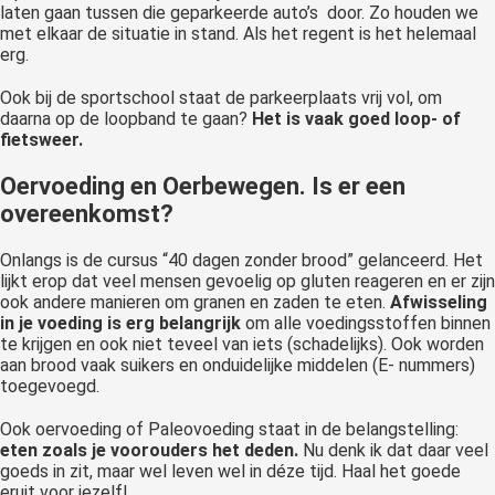
laten gaan tussen die geparkeerde auto’s door. Zo houden we
met elkaar de situatie in stand. Als het regent is het helemaal
erg.
Ook bij de sportschool staat de parkeerplaats vrij vol, om
daarna op de loopband te gaan?
Het is vaak goed loop- of
fietsweer.
Oervoeding en Oerbewegen. Is er een
overeenkomst?
Onlangs is de cursus “40 dagen zonder brood” gelanceerd. Het
lijkt erop dat veel mensen gevoelig op gluten reageren en er zijn
ook andere manieren om granen en zaden te eten.
Afwisseling
in je voeding is erg belangrijk
om alle voedingsstoffen binnen
te krijgen en ook niet teveel van iets (schadelijks). Ook worden
aan brood vaak suikers en onduidelijke middelen (E- nummers)
toegevoegd.
Ook oervoeding of Paleovoeding staat in de belangstelling:
eten zoals je voorouders het deden.
Nu denk ik dat daar veel
goeds in zit, maar wel leven wel in déze tijd. Haal het goede
eruit voor jezelf!