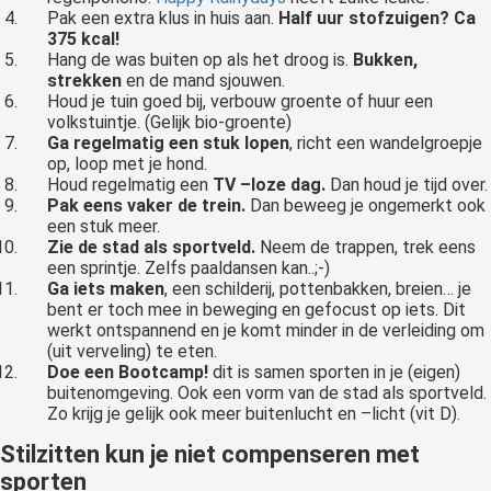
Pak een extra klus in huis aan.
Half uur stofzuigen? Ca
375 kcal!
Hang de was buiten op als het droog is.
Bukken,
strekken
en de mand sjouwen.
Houd je tuin goed bij, verbouw groente of huur een
volkstuintje. (Gelijk bio-groente)
Ga regelmatig een
stuk lopen
, richt een wandelgroepje
op, loop met je hond.
Houd regelmatig een
TV –loze dag.
Dan houd je tijd over.
Pak eens vaker de trein.
Dan beweeg je ongemerkt ook
een stuk meer.
Zie de
stad als sportveld.
Neem de trappen, trek eens
een sprintje. Zelfs paaldansen kan..;-)
Ga iets maken
, een schilderij, pottenbakken, breien… je
bent er toch mee in beweging en gefocust op iets. Dit
werkt ontspannend en je komt minder in de verleiding om
(uit verveling) te eten.
Doe een Bootcamp!
dit is samen sporten in je (eigen)
buitenomgeving. Ook een vorm van de stad als sportveld.
Zo krijg je gelijk ook meer buitenlucht en –licht (vit D).
Stilzitten kun je niet compenseren met
sporten