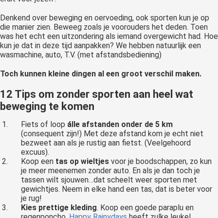
Denkend over beweging en oervoeding, ook sporten kun je op
die manier zien. Beweeg zoals je voorouders het deden. Toen
was het echt een uitzondering als iemand overgewicht had. Hoe
kun je dat in deze tijd aanpakken? We hebben natuurlijk een
wasmachine, auto, T.V. (met afstandsbediening)
Toch kunnen kleine dingen al een groot verschil maken.
12 Tips om zonder sporten aan heel wat
beweging te komen
Fiets of loop
álle
afstanden onder de 5 km
(consequent zijn!) Met deze afstand kom je echt niet
bezweet aan als je rustig aan fietst. (Veelgehoord
excuus).
Koop een
tas op wieltjes
voor je boodschappen, zo kun
je meer meenemen zonder auto. En als je dan toch je
tassen wilt sjouwen…dat scheelt weer sporten met
gewichtjes. Neem in elke hand een tas, dat is beter voor
je rug!
Kies prettige kleding
. Koop een goede paraplu en
regenponcho.
Happy Rainydays
heeft zulke leuke!