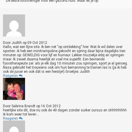
De beste luchtreiniger voor een gezond huis: waar let je op
Door
Judith
op
09 Oct 2012
Hallo, wat een fijne site. Ik ben net "op ontdekking" hier. Wat ik wil delen over
sporten: ik heb een minitrampoline gekocht en spring daar bijna dagelijks tien
minuten op: GEWELDIG voor lijf en humeur. Lekker muziekje erbij en springen
maar. Ik zweet daarna heerlijk en voel me superfit. Een bevriende
fysiotherapeute zei: als je elk dag 10 minuten zou springen, sport je al genoeg.
Nasa gebruikt het trouwens ook om hun bemanning te trainen las is (ja ik heb
ook de juicer en ook dát is een feestje!).Groetjes Judith
Reageren
Door
Sabrina Brandt
op
16 Oct 2012
heerlijke site dit, doe nu ook de 40 dagen zonder suiker cursus en ohhhhhhhh
ik kom weer tot leven...
Reageren