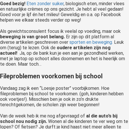
Goed bezig!
Eten zonder suiker
, biologisch eten, minder vlees
en natuurlijke crèmes op ons gezicht. Je hebt al veel gedaan!
Goed voor je lijf én het milieu! Geweldig en o.a. op Facebook
helpen we elkaar steeds verder op weg!
Als gewichtsconsulent focus ik veelal op voeding, maar ook
beweging is van groot belang.
Er zijn op dit platform al
diverse artikelen geschreven over
sporten en beweging.
Leuk
om (terug) te lezen. Ook de
oudere artikelen zijn nog
actueel!
Ja, op de bank kun je een aan je gezondheid werken,
met je laptop op schoot alles doornemen en het is heerlijk om
te doen. Maar toch…
Fileproblemen voorkomen bij school
Vandaag zag ik een “Loesje poster” voorbijkomen. Hoe
fileproblemen bij school te voorkomen. (goh, kinderen hebben
ook voetjes!). Misschien ben je ook in zo’n drukte
terechtgekomen, de scholen zijn weer begonnen!
Van de week heb ik me nog afgevraagd of
al die auto’s bij
school nou nodig zijn.
Wonen al die kinderen te ver weg om te
lopen? Of fietsen? Je durft je kind haast niet meer alleen te