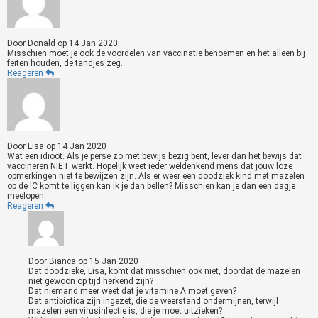
Door
Donald
op
14 Jan 2020
Misschien moet je ook de voordelen van vaccinatie benoemen en het alleen bij
feiten houden, de tandjes zeg.
Reageren
Door
Lisa
op
14 Jan 2020
Wat een idioot. Als je perse zo met bewijs bezig bent, lever dan het bewijs dat
vaccineren NIET werkt. Hopelijk weet ieder weldenkend mens dat jouw loze
opmerkingen niet te bewijzen zijn. Als er weer een doodziek kind met mazelen
op de IC komt te liggen kan ik je dan bellen? Misschien kan je dan een dagje
meelopen
Reageren
Door
Bianca
op
15 Jan 2020
Dat doodzieke, Lisa, komt dat misschien ook niet, doordat de mazelen
niet gewoon op tijd herkend zijn?
Dat niemand meer weet dat je vitamine A moet geven?
Dat antibiotica zijn ingezet, die de weerstand ondermijnen, terwijl
mazelen een virusinfectie is, die je moet uitzieken?