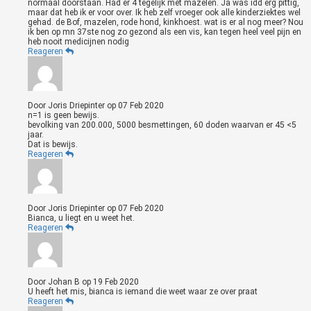
normaal doorstaan. Had er 4 tegelijk met mazelen. Ja was idd erg pittig,
maar dat heb ik er voor over. Ik heb zelf vroeger ook alle kinderziektes wel
gehad. de Bof, mazelen, rode hond, kinkhoest. wat is er al nog meer? Nou
ik ben op mn 37ste nog zo gezond als een vis, kan tegen heel veel pijn en
heb nooit medicijnen nodig
Reageren
Door
Joris Driepinter
op
07 Feb 2020
n=1 is geen bewijs.
bevolking van 200.000, 5000 besmettingen, 60 doden waarvan er 45 <5
jaar.
Dat is bewijs.
Reageren
Door
Joris Driepinter
op
07 Feb 2020
Bianca, u liegt en u weet het.
Reageren
Door
Johan B
op
19 Feb 2020
U heeft het mis, bianca is iemand die weet waar ze over praat
Reageren