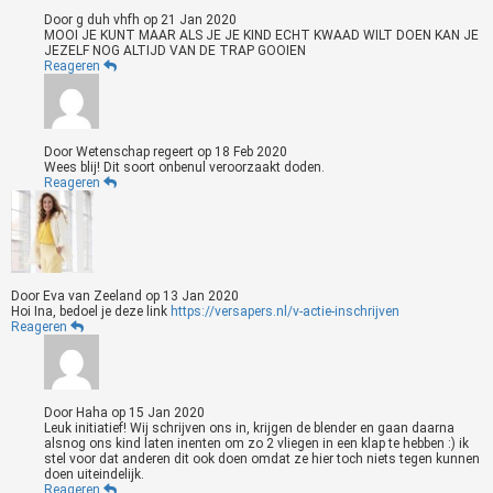
Door
g duh vhfh
op
21 Jan 2020
MOOI JE KUNT MAAR ALS JE JE KIND ECHT KWAAD WILT DOEN KAN JE
JEZELF NOG ALTIJD VAN DE TRAP GOOIEN
Reageren
Door
Wetenschap regeert
op
18 Feb 2020
Wees blij! Dit soort onbenul veroorzaakt doden.
Reageren
Door
Eva van Zeeland
op
13 Jan 2020
Hoi Ina, bedoel je deze link
https://versapers.nl/v-actie-inschrijven
Reageren
Door
Haha
op
15 Jan 2020
Leuk initiatief! Wij schrijven ons in, krijgen de blender en gaan daarna
alsnog ons kind laten inenten om zo 2 vliegen in een klap te hebben :) ik
stel voor dat anderen dit ook doen omdat ze hier toch niets tegen kunnen
doen uiteindelijk.
Reageren