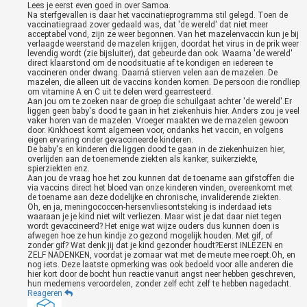
Lees je eerst even goed in over Samoa.
Na sterfgevallen is daar het vaccinatieprogramma stil gelegd. Toen de
vaccinatiegraad zover gedaald was, dat 'de wereld' dat niet meer
acceptabel vond, zijn ze weer begonnen. Van het mazelenvaccin kun je bij
verlaagde weerstand de mazelen krijgen, doordat het virus in de prik weer
levendig wordt (zie bijsluiter), dat gebeurde dan ook. Waarna 'de wereld'
direct klaarstond om de noodsituatie af te kondigen en iedereen te
vaccineren onder dwang. Daarná stierven velen aan de mazelen. De
mazelen, die alleen uit de vaccins konden komen. De persoon die rondliep
om vitamine A en C uit te delen werd gearresteerd.
Aan jou om te zoeken naar de groep die schuilgaat achter 'de wereld'.Er
liggen geen baby's dood te gaan in het ziekenhuis hier. Anders zou je veel
vaker horen van de mazelen. Vroeger maakten we de mazelen gewoon
door. Kinkhoest komt algemeen voor, ondanks het vaccin, en volgens
eigen ervaring onder gevaccineerde kinderen.
De baby's en kinderen die liggen dood te gaan in de ziekenhuizen hier,
overlijden aan de toenemende ziekten als kanker, suikerziekte,
spierziekten enz.
Aan jou de vraag hoe het zou kunnen dat de toename aan gifstoffen die
via vaccins direct het bloed van onze kinderen vinden, overeenkomt met
de toename aan deze dodelijke en chronische, invaliderende ziekten.
Oh, en ja, meningococcen-hersenvliesontsteking is inderdaad iets
waaraan je je kind niet wilt verliezen. Maar wist je dat daar niet tegen
wordt gevaccineerd? Het enige wat wijze ouders dus kunnen doen is
afwegen hoe ze hun kindje zo gezond mogelijk houden. Met gif, of
zonder gif? Wat denk jij dat je kind gezonder houdt?Eerst INLEZEN en
ZELF NADENKEN, voordat je zomaar wat met de meute mee roept.Oh, en
nog iets. Deze laatste opmerking was ook bedoeld voor alle anderen die
hier kort door de bocht hun reactie vanuit angst neer hebben geschreven,
hun medemens veroordelen, zonder zelf echt zelf te hebben nagedacht.
Reageren