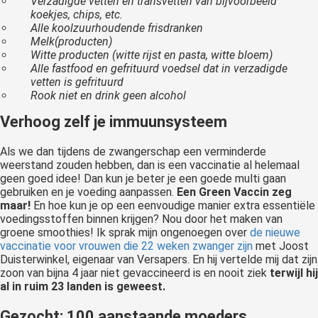
Verzadigde vetten en transvetten van bijvoorbeeld
koekjes, chips, etc.
Alle koolzuurhoudende frisdranken
Melk(producten)
Witte producten (witte rijst en pasta, witte bloem)
Alle fastfood en gefrituurd voedsel dat in verzadigde
vetten is gefrituurd
Rook niet en drink geen alcohol
Verhoog zelf je immuunsysteem
Als we dan tijdens de zwangerschap een verminderde
weerstand zouden hebben, dan is een vaccinatie al helemaal
geen goed idee! Dan kun je beter je een goede multi gaan
gebruiken en je voeding aanpassen.
Een Green Vaccin zeg
maar!
En hoe kun je op een eenvoudige manier extra essentiële
voedingsstoffen binnen krijgen? Nou door het maken van
groene smoothies! Ik sprak mijn ongenoegen over
de nieuwe
vaccinatie voor vrouwen die 22 weken zwanger zijn
met Joost
Duisterwinkel, eigenaar van Versapers. En hij vertelde mij dat zijn
zoon van bijna 4 jaar niet gevaccineerd is en nooit ziek
terwijl hij
al in ruim 23 landen is geweest.
Gezocht: 100 aanstaande moeders