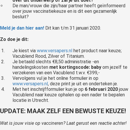
over dit onderwerp of zal je dit doet?
De man/vrouw die zijn/haar partner heeft geïnformeerd
over jouw vaccinatiekeuze en is dit een gezamenlijk
besluit?
Meld je dan hier aan!
Dit kan t/m 31 januari 2020.
Zo doe je dit:
Je kiest via
www.versapers.nl
het product naar keuze;
Vacublend Rood, Zilver of Titanium.
Je betaald slechts €8,50 administratie -en
handelingskosten
met kortingscode: baby
om jezelf te
verzekeren van een Vacublend t.w.v. €399,-
Vervolgens vul je het online formulier in op
www.versapers.nl
, deze print je uit en onderteken je.
Met het inschrijfformulier kun je op
6 februari 2020
jouw
Vacublend naar keuze ophalen op een nader te bepalen
locatie in Utrecht.
UPDATE: MAAK ZELF EEN BEWUSTE KEUZE!
Wat is jouw visie op vaccineren? Laat gerust een reactie achter!