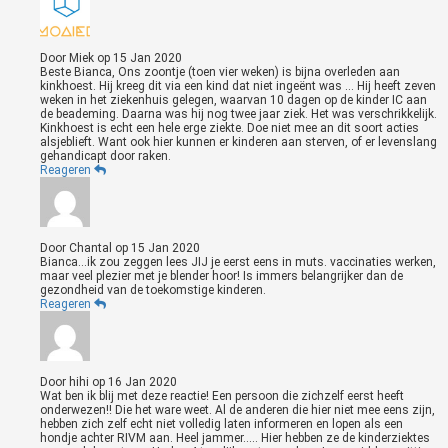
Door
Miek
op
15 Jan 2020
Beste Bianca, Ons zoontje (toen vier weken) is bijna overleden aan
kinkhoest. Hij kreeg dit via een kind dat niet ingeënt was ... Hij heeft zeven
weken in het ziekenhuis gelegen, waarvan 10 dagen op de kinder IC aan
de beademing. Daarna was hij nog twee jaar ziek. Het was verschrikkelijk.
Kinkhoest is echt een hele erge ziekte. Doe niet mee an dit soort acties
alsjeblieft. Want ook hier kunnen er kinderen aan sterven, of er levenslang
gehandicapt door raken.
Reageren
Door
Chantal
op
15 Jan 2020
Bianca...ik zou zeggen lees JIJ je eerst eens in muts. vaccinaties werken,
maar veel plezier met je blender hoor! Is immers belangrijker dan de
gezondheid van de toekomstige kinderen.
Reageren
Door
hihi
op
16 Jan 2020
Wat ben ik blij met deze reactie! Een persoon die zichzelf eerst heeft
onderwezen!! Die het ware weet. Al de anderen die hier niet mee eens zijn,
hebben zich zelf echt niet volledig laten informeren en lopen als een
hondje achter RIVM aan. Heel jammer..... Hier hebben ze de kinderziektes