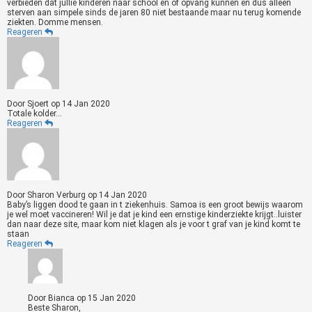
verbieden dat jullie kinderen naar school en of opvang kunnen en dus alleen
sterven aan simpele sinds de jaren 80 niet bestaande maar nu terug komende
ziekten. Domme mensen.
Reageren
Door
Sjoert
op
14 Jan 2020
Totale kolder...
Reageren
Door
Sharon Verburg
op
14 Jan 2020
Baby’s liggen dood te gaan in t ziekenhuis. Samoa is een groot bewijs waarom
je wel moet vaccineren! Wil je dat je kind een ernstige kinderziekte krijgt..luister
dan naar deze site, maar kom niet klagen als je voor t graf van je kind komt te
staan
Reageren
Door
Bianca
op
15 Jan 2020
Beste Sharon,