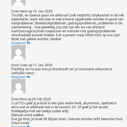
Door
Henri
op
16 Jan 2020
Tuurlijk, en daarna gaan we allemaal (ook verplicht) chipkaarten in de nek
inplanteren, want dan kan er veel actiever opgetreden worden in geval van
hartproblemen, bloeddrukproblemen, gedragsproblemen, problemen in de
samenleving... Hoe geweldig zou dat zijn als we van afstand
hartmassage kunnen toepassen en mensen met gedragsproblemen
onschadelijk kunnen maken. Een systeem waar Hitler trots op zou zijn!
Moet niet gekker worden, Henkie!
Reageren
Door
Coen
op
17 Jan 2020
Prachtig om te zien hoe je doordraaft om je vaccinatie onkunde te
verhullen Henri..
Reageren
Door
Rina
op
05 Feb 2020
O ja?? En geef jij je kind in een glas water kwik, aluminium, apefoetus
enzo wat er allemaal niet in de vaccins zit. Of geef je het op een
theelepeltje met een beetje suiker erbij.
Mensen word wakker.
Eva ga door, je moet dit blijven doen, mensen worden echt bewuster hoor.
Houd moed