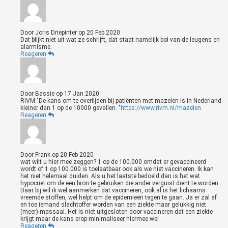
Door
Joris Driepinter
op
20 Feb 2020
Dat blijkt niet uit wat ze schrijft, dat staat namelijk bol van de leugens en
alarmisme.
Reageren
Door
Bassie
op
17 Jan 2020
RIVM:"De kans om te overlijden bij patiënten met mazelen is in Nederland
kleiner dan 1 op de 10000 gevallen. "
https://www.rivm.nl/mazelen
Reageren
Door
Frank
op
20 Feb 2020
wat wilt u hier mee zeggen? 1 op de 100.000 omdat er gevaccineerd
wordt of 1 op 100.000 is toelaatbaar ook als we niet vaccineren. Ik kan
het niet helemaal duiden. Als u het laatste bedoeld dan is het wat
hypocriet om de een bron te gebruiken die ander verguist dient te worden.
Daar bij wil ik wel aanmerken dat vaccineren, ook al is het lichaams
vreemde stoffen, wel helpt om de epidemieën tegen te gaan. Ja er zal af
en toe iemand slachtoffer worden van een ziekte maar gelukkig niet
(meer) massaal. Het is niet uitgesloten door vaccineren dat een ziekte
krijgt maar de kans erop minimaliseer hiermee wel
Reageren