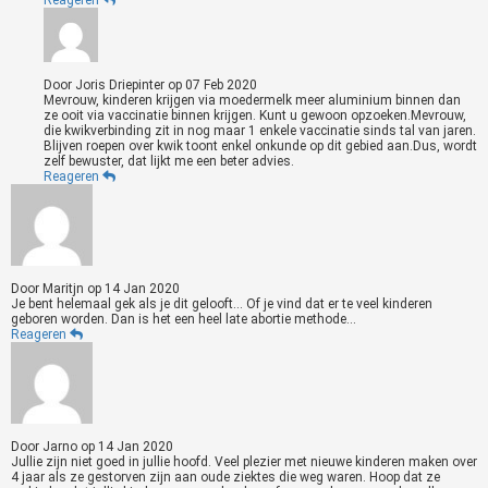
Reageren
Door
Joris Driepinter
op
07 Feb 2020
Mevrouw, kinderen krijgen via moedermelk meer aluminium binnen dan
ze ooit via vaccinatie binnen krijgen. Kunt u gewoon opzoeken.Mevrouw,
die kwikverbinding zit in nog maar 1 enkele vaccinatie sinds tal van jaren.
Blijven roepen over kwik toont enkel onkunde op dit gebied aan.Dus, wordt
zelf bewuster, dat lijkt me een beter advies.
Reageren
Door
Maritjn
op
14 Jan 2020
Je bent helemaal gek als je dit gelooft... Of je vind dat er te veel kinderen
geboren worden. Dan is het een heel late abortie methode...
Reageren
Door
Jarno
op
14 Jan 2020
Jullie zijn niet goed in jullie hoofd. Veel plezier met nieuwe kinderen maken over
4 jaar als ze gestorven zijn aan oude ziektes die weg waren. Hoop dat ze