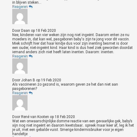
in blijven steken...
Reageren
Door
Daan
op
18 Feb 2020
Nee, kinderen van vier weken zijn nog niet ingeënt. Daarom enten ze nu
moeders in, dat kan wel, pasgeboren baby's zijn te jong voor dit vaccin.
Miek schrijft hier dat haar kindje dus voor zijn inenting besmet is door
een ouder, niet-ingeënt kind. Haar kind is dus heel ziek geworden doordat
iemand anders zich niet heeft laten inenten. Daarom: inenten.
Reageren
Door
Johan B
op
19 Feb 2020
Als vaccineren zo gezond is, waarom geven ze het dan niet aan
pasgeborenen?
Reageren
Door
René van Kooten
op
18 Feb 2020
Wat een onwaarschijnlijke domme reactie van een gevaarlijke gek, baby’s
xijn nog niet ingeënt en daarom kwetsbaar.. spreek maar keer af, leg ik het
je uit, met een gebalde vuist. Smerige kindermisbruiker voor je eigen
handeltje