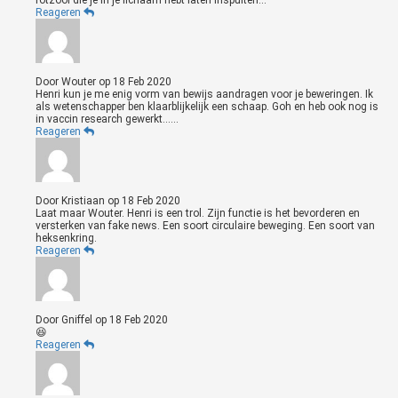
rotzooi die je in je lichaam hebt laten inspuiten...
Reageren
Door
Wouter
op
18 Feb 2020
Henri kun je me enig vorm van bewijs aandragen voor je beweringen. Ik
als wetenschapper ben klaarblijkelijk een schaap. Goh en heb ook nog is
in vaccin research gewerkt......
Reageren
Door
Kristiaan
op
18 Feb 2020
Laat maar Wouter. Henri is een trol. Zijn functie is het bevorderen en
versterken van fake news. Een soort circulaire beweging. Een soort van
heksenkring.
Reageren
Door
Gniffel
op
18 Feb 2020
😆
Reageren