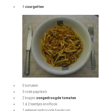
4
courgettes
5 tomaten
3 rode paprika’s
2 kopjes
zongedroogde tomaten
1 á 2 teentjes knoflook
1 eetlepel gedroogde basilicum