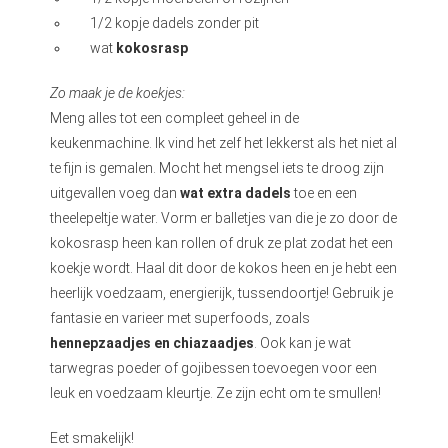
1/2 kopje dadels zonder pit
wat
kokosrasp
Zo maak je de koekjes:
Meng alles tot een compleet geheel in de
keukenmachine. Ik vind het zelf het lekkerst als het niet al
te fijn is gemalen. Mocht het mengsel iets te droog zijn
uitgevallen voeg dan
wat extra dadels
toe en een
theelepeltje water. Vorm er balletjes van die je zo door de
kokosrasp heen kan rollen of druk ze plat zodat het een
koekje wordt. Haal dit door de kokos heen en je hebt een
heerlijk voedzaam, energierijk, tussendoortje! Gebruik je
fantasie en varieer met superfoods, zoals
hennepzaadjes en chiazaadjes
. Ook kan je wat
tarwegras poeder of gojibessen toevoegen voor een
leuk en voedzaam kleurtje. Ze zijn echt om te smullen!
Eet smakelijk!