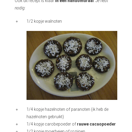
Ook dit recept is klaar
in een handomdraai
.
Je hebt
nodig:
1/2 kopje walnoten
1/4 kopje hazelnoten of paranoten (ik heb de
hazelnoten gebruikt)
1/4 kopje carobepoeder of
rauwe cacaopoeder
1/2 kopje moerbeien of rozijnen