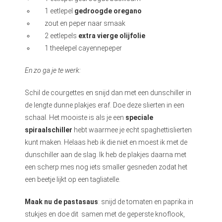
1 eetlepel
gedroogde oregano
zout en peper naar smaak
2 eetlepels
extra vierge olijfolie
1 theelepel cayennepeper
En zo ga je te werk:
Schil de courgettes en snijd dan met een dunschiller in
de lengte dunne plakjes eraf. Doe deze slierten in een
schaal. Het mooiste is als je een
speciale
spiraalschiller
hebt waarmee je echt spaghettislierten
kunt maken. Helaas heb ik die niet en moest ik met de
dunschiller aan de slag. Ik heb de plakjes daarna met
een scherp mes nog iets smaller gesneden zodat het
een beetje lijkt op een tagliatelle.
Maak nu de pastasaus
: snijd de tomaten en paprika in
stukjes en doe dit samen met de geperste knoflook,