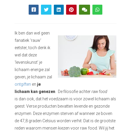
Ik ben dan wel geen
fanatiek ‘rauw’
eetster, toch denk ik
wel dat deze
‘levenskunst’ je
lichaam energie zal
geven, je lichaam zal
ontgiften
en
je
lichaam kan genezen
. De filosofie achter
raw food
is dan ook, dat het voedzaam is voor zowel lichaam als
geest. Verse producten bevatten levende en gezonde
enzymen. Deze enzymen sterven af wanneer ze boven
de 47,8 graden Celsius worden verhit. Dat is de grootste
reden waarom mensen kiezen voor raw food. Wil jij het