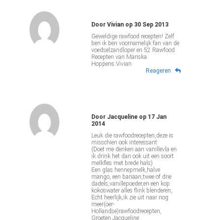
Door
Vivian
op
30 Sep 2013
Geweldige rawfood recepten! Zelf
ben ik ben voornamelijk fan van de
voedselzandloper en 52 Rawfood
Recepten van Mariska
Hoppens.Vivian
Reageren
Door
Jacqueline
op
17 Jan
2014
Leuk die rawfoodrecepten,deze is
misschien ook interessant:
(Doet me denken aan vanillevla en
ik drink het dan ook uit een soort
melkfles met brede hals)
Een glas hennepmelk,halve
mango, een banaan,twee of drie
dadels,vanillepoeder,en een kop
kokoswater alles flink blenderen,
Echt heerlijk,ik zie uit naar nog
meer(oer-
Hollandse)rawfoodrecepten,
Groeten Jacqueline