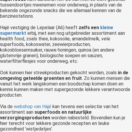
tussendoortjes meenemen voor onderweg, in plaats van de
bekende ongezonde snacks die we allemaal kennen van de
benzinestations.
Hajé vestiging de Lepelaar (A6) heeft
zelfs een
kleine
supermarkt
erbij, met een nog uitgebreider assortiment aan
health food, zoals thee, kokosolie, amandelmelk, vele
superfoods, kokoswater, zeewierproducten,
kokosbloesemsuiker, rauwe honingen, quinoa (en andere
glutenvrije granen), biologische soepen en sauzen,
waterfilterflesjes voor onderweg, etc.
Ook kunnen hier streekproducten gekocht worden, zoals
in de
omgeving geteelde groenten en fruit
. Zo kunnen mensen die
vanuit het werk langskomen een boodschap komen doen en
kennis kunnen maken met supergezonde lekkere verantwoorde
producten.
Via de
webshop van Hajé
kan tevens een selectie van het
assortiment aan
superfoods en natuurlijke
verzorgingsproducten
worden nabesteld. Bovendien kun je
hier terecht voor lekkere gezonde recepten en leuke
gezondheid ‘wistjedatjes’.