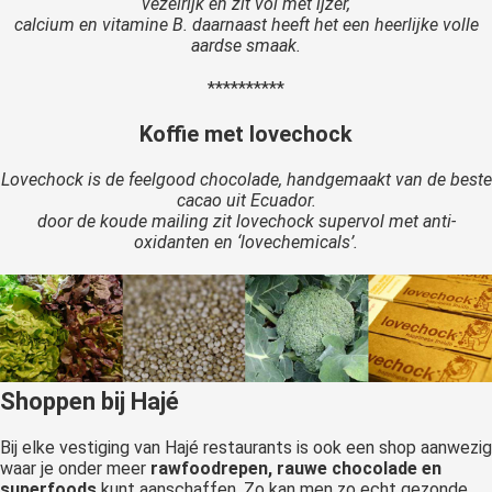
vezelrijk en zit vol met ijzer,
calcium en vitamine B. daarnaast heeft het een heerlijke volle
aardse smaak.
**********
Koffie met lovechock
Lovechock is de feelgood chocolade, handgemaakt van de beste
cacao uit Ecuador.
door de koude mailing zit lovechock supervol met anti-
oxidanten en ‘lovechemicals’.
Shoppen bij Hajé
Bij elke vestiging van Hajé restaurants is ook een shop aanwezig
waar je onder meer
rawfoodrepen, rauwe chocolade en
superfoods
kunt aanschaffen. Zo kan men zo echt gezonde