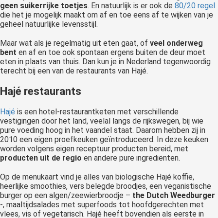
geen suikerrijke toetjes
. En natuurlijk is er ook de
80/20 regel
die het je mogelijk maakt om af en toe eens af te wijken van je
geheel natuurlijke levensstijl.
Maar wat als je regelmatig uit eten gaat, of
veel onderweg
bent
en af en toe ook spontaan ergens buiten de deur moet
eten in plaats van thuis. Dan kun je in Nederland tegenwoordig
terecht bij een van de restaurants van Hajé.
Hajé restaurants
Hajé
is een hotel-restaurantketen met verschillende
vestigingen door het land, veelal langs de rijkswegen, bij wie
pure voeding hoog in het vaandel staat. Daarom hebben zij in
2010 een eigen proefkeuken geïntroduceerd. In deze keuken
worden volgens eigen receptuur producten bereid, met
producten uit de regio
en andere pure ingrediënten.
Op de menukaart vind je alles van biologische Hajé koffie,
heerlijke smoothies, vers belegde broodjes, een veganistische
burger op een algen/zeewierbroodje –
the Dutch Weedburger
-, maaltijdsalades met superfoods tot hoofdgerechten met
vlees, vis of vegetarisch. Hajé heeft bovendien als eerste in