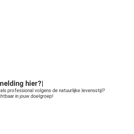
m
e
l
d
i
n
g
h
i
e
r
?
als professional volgens de natuurlijke levensstijl?
htbaar in jouw doelgroep!