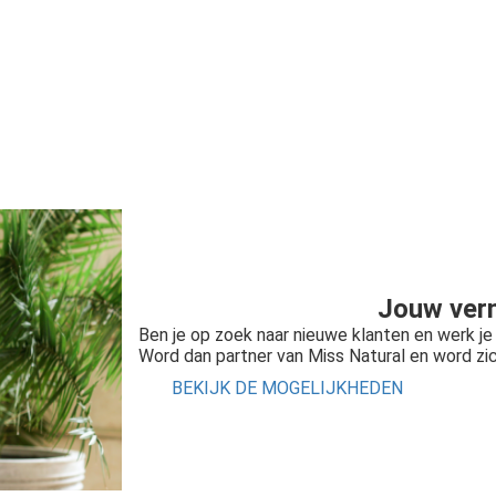
J
o
u
w
v
e
r
Ben je op zoek naar nieuwe klanten en werk je 
Word dan partner van Miss Natural en word zic
BEKIJK DE MOGELIJKHEDEN