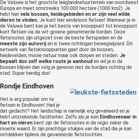
De Veluwe
is het grootste laaglandnatuurterrein van noordwest
Europa en meet omstreeks 100.000 hectare (1000 km2). Je
hebt hier
vele bossen, heidegebieden en er zijn veel wilde
dieren te vinden.
Je kunt hier eindeloos fietsen! Wanneer je in
de Veluwe bent kan je het beste van knooppunt tot knooppunt
kunt fietsen via de wit-groene genummerde borden. Deze
fietsroutes zijn uitgezet over de beste fietspaden en de
meeste zijn autovrij
en in twee richtingen bewegwijzerd. Dit
netwerk van fietsknooppunten gaat door de bossen,
heidevelden, mooie natuur maar ook dorpen en steden.
Je
bepaalt dus zelf welke route je aanhoud
en wil je in de
bossen blijven dan volg je gewoon niet de bordjes richting de
stad. Super handig dus!
Rondje Eindhoven
Het is erg populair om te
fietsen in Eindhoven! Had je
dat gedacht? Het landschap is namelijk erg gevarieerd en je
hebt uitstekende faciliteiten. Zelfs als je een
Eindhovenaar in
hart en nieren
bent zijn de fietsroutes in de regio zeker de
moeite waard. Er zijn prachtige stukjes van de stad die je kan
ontdekken tijdens de gevarieerde fietstochten.