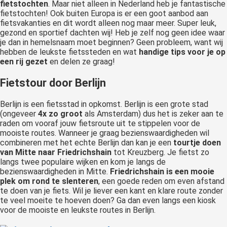
fietstochten
. Maar niet alleen in Nederland heb je fantastische
fietstochten! Ook buiten Europa is er een goot aanbod aan
fietsvakanties en dit wordt alleen nog maar meer. Super leuk,
gezond en sportief dachten wij! Heb je zelf nog geen idee waar
je dan in hemelsnaam moet beginnen? Geen probleem, want wij
hebben de leukste fietssteden en wat
handige tips voor je op
een rij gezet
en delen ze graag!
Fietstour door Berlijn
Berlijn is een fietsstad in opkomst. Berlijn is een grote stad
(ongeveer
4x zo groot
als Amsterdam) dus het is zeker aan te
raden om vooraf jouw fietsroute uit te stippelen voor de
mooiste routes. Wanneer je graag bezienswaardigheden wil
combineren met het echte Berlijn dan kan je een
tourtje doen
van Mitte naar Friedrichshain
tot Kreuzberg. Je fietst zo
langs twee populaire wijken en kom je langs de
bezienswaardigheden in Mitte.
Friedrichshain is een mooie
plek om rond te slenteren
, een goede reden om even afstand
te doen van je fiets. Wil je liever een kant en klare route zonder
te veel moeite te hoeven doen? Ga dan even langs een kiosk
voor de mooiste en leukste routes in Berlijn.