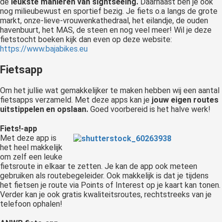
de
leukste manieren van sightseeing.
Daarnaast ben je ook
nog milieubewust en sportief bezig. Je fiets o.a langs de grote
markt, onze-lieve-vrouwenkathedraal, het eilandje, de ouden
havenbuurt, het MAS, de steen en nog veel meer! Wil je deze
fietstocht boeken kijk dan even op deze website:
https://www.bajabikes.eu
Fietsapp
Om het jullie wat gemakkelijker te maken hebben wij een aantal
fietsapps verzameld. Met deze apps kan je
jouw eigen routes
uitstippelen en opslaan.
Goed voorbereid is het halve werk!
Fiets!-app
Met deze app is
het heel makkelijk
om zelf een leuke
fietsroute in elkaar te zetten. Je kan de app ook meteen
gebruiken als routebegeleider. Ook makkelijk is dat je tijdens
het fietsen je route via Points of Interest op je kaart kan tonen.
Verder kan je ook gratis kwaliteitsroutes, rechtstreeks van je
telefoon ophalen!