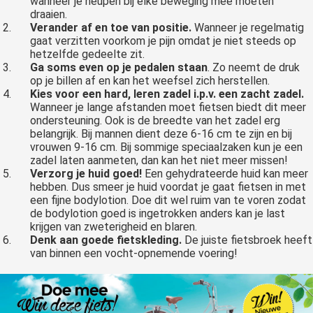
wanneer je heupen bij elke beweging mee moeten
draaien.
Verander af en toe van positie.
Wanneer je regelmatig
gaat verzitten voorkom je pijn omdat je niet steeds op
hetzelfde gedeelte zit.
Ga soms even op je pedalen staan
. Zo neemt de druk
op je billen af en kan het weefsel zich herstellen.
Kies voor een hard, leren zadel i.p.v. een zacht zadel.
Wanneer je lange afstanden moet fietsen biedt dit meer
ondersteuning. Ook is de breedte van het zadel erg
belangrijk. Bij mannen dient deze 6-16 cm te zijn en bij
vrouwen 9-16 cm. Bij sommige speciaalzaken kun je een
zadel laten aanmeten, dan kan het niet meer missen!
Verzorg je huid goed!
Een gehydrateerde huid kan meer
hebben. Dus smeer je huid voordat je gaat fietsen in met
een fijne bodylotion. Doe dit wel ruim van te voren zodat
de bodylotion goed is ingetrokken anders kan je last
krijgen van zweterigheid en blaren.
Denk aan goede fietskleding.
De juiste fietsbroek heeft
van binnen een vocht-opnemende voering!