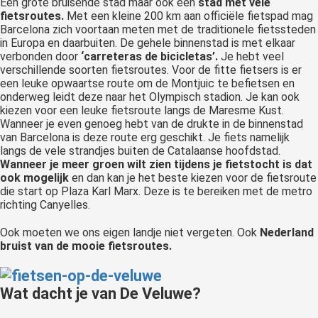
Een grote bruisende stad maar ook een
stad met vele
fietsroutes.
Met een kleine 200 km aan officiële fietspad mag
Barcelona zich voortaan meten met de traditionele fietssteden
in Europa en daarbuiten. De gehele binnenstad is met elkaar
verbonden door
‘carreteras de bicicletas’.
Je hebt veel
verschillende soorten fietsroutes. Voor de fitte fietsers is er
een leuke opwaartse route om de Montjuic te befietsen en
onderweg leidt deze naar het Olympisch stadion. Je kan ook
kiezen voor een leuke fietsroute langs de Maresme Kust.
Wanneer je even genoeg hebt van de drukte in de binnenstad
van Barcelona is deze route erg geschikt. Je fiets namelijk
langs de vele strandjes buiten de Catalaanse hoofdstad.
Wanneer je meer groen wilt zien tijdens je fietstocht is dat
ook mogelijk
en dan kan je het beste kiezen voor de fietsroute
die start op Plaza Karl Marx. Deze is te bereiken met de metro
richting Canyelles.
Ook moeten we ons eigen landje niet vergeten. Ook
Nederland
bruist van de mooie fietsroutes.
Wat dacht je van De Veluwe?