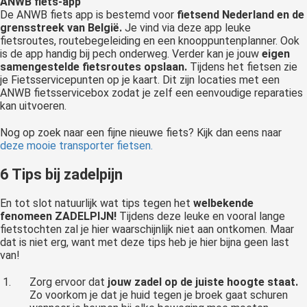
ANWB fiets-app
De ANWB fiets app is bestemd voor
fietsend Nederland en de
grensstreek van België.
Je vind via deze app leuke
fietsroutes, routebegeleiding en een knooppuntenplanner. Ook
is de app handig bij pech onderweg. Verder kan je jouw
eigen
samengestelde fietsroutes opslaan.
Tijdens het fietsen zie
je Fietsservicepunten op je kaart. Dit zijn locaties met een
ANWB fietsservicebox zodat je zelf een eenvoudige reparaties
kan uitvoeren.
Nog op zoek naar een fijne nieuwe fiets? Kijk dan eens naar
deze mooie transporter fietsen.
6 Tips bij zadelpijn
En tot slot natuurlijk wat tips tegen het
welbekende
fenomeen ZADELPIJN!
Tijdens deze leuke en vooral lange
fietstochten zal je hier waarschijnlijk niet aan ontkomen. Maar
dat is niet erg, want met deze tips heb je hier bijna geen last
van!
Zorg ervoor dat
jouw zadel op de juiste hoogte staat.
Zo voorkom je dat je huid tegen je broek gaat schuren