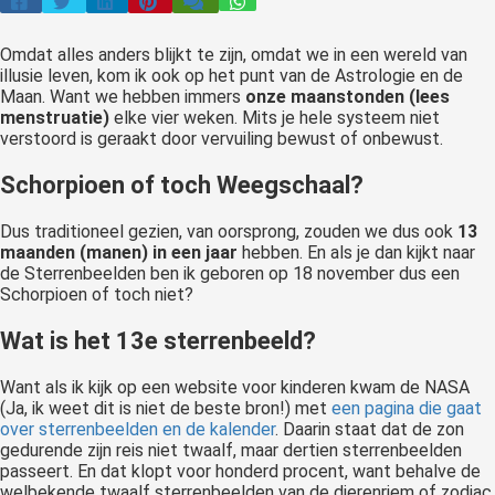
Omdat alles anders blijkt te zijn, omdat we in een wereld van
illusie leven, kom ik ook op het punt van de Astrologie en de
Maan. Want we hebben immers
onze maanstonden (lees
menstruatie)
elke vier weken. Mits je hele systeem niet
verstoord is geraakt door vervuiling bewust of onbewust.
Schorpioen of toch Weegschaal?
Dus traditioneel gezien, van oorsprong, zouden we dus ook
13
maanden (manen) in een jaar
hebben. En als je dan kijkt naar
de Sterrenbeelden ben ik geboren op 18 november dus een
Schorpioen of toch niet?
Wat is het 13e sterrenbeeld?
Want als ik kijk op een website voor kinderen kwam de NASA
(Ja, ik weet dit is niet de beste bron!) met
een pagina die gaat
over sterrenbeelden en de kalender
. Daarin staat dat de zon
gedurende zijn reis niet twaalf, maar dertien sterrenbeelden
passeert. En dat klopt voor honderd procent, want behalve de
welbekende twaalf sterrenbeelden van de dierenriem of zodiac