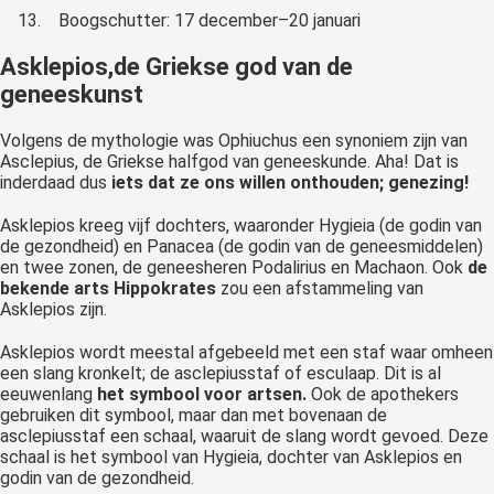
13.
Boogschutter: 17 december–20 januari
Asklepios,de Griekse god van de
geneeskunst
Volgens de mythologie was Ophiuchus een synoniem zijn van
Asclepius, de Griekse halfgod van geneeskunde. Aha! Dat is
inderdaad dus
iets dat ze ons willen onthouden; genezing!
Asklepios kreeg vijf dochters, waaronder Hygieia (de godin van
de gezondheid) en Panacea (de godin van de geneesmiddelen)
en twee zonen, de geneesheren Podalirius en Machaon. Ook
de
bekende arts Hippokrates
zou een afstammeling van
Asklepios zijn.
Asklepios wordt meestal afgebeeld met een staf waar omheen
een slang kronkelt; de asclepiusstaf of esculaap. Dit is al
eeuwenlang
het symbool voor artsen.
Ook de apothekers
gebruiken dit symbool, maar dan met bovenaan de
asclepiusstaf een schaal, waaruit de slang wordt gevoed. Deze
schaal is het symbool van Hygieia, dochter van Asklepios en
godin van de gezondheid.