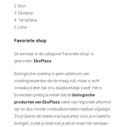
2. Bio+
3. Ekoland
4. TerraSana
5. Lima
Favoriete shop
De winnaar in de categorie ‘Favoriete shop’ is
geworden:
EkoPlaza
.
Biologische voeding is geen optelsom van
voedingswaarden die de maag vult, maar is echt
smaakvol eten dat ons daadwerkelijk voedt. Het is
bovendien prettig te weten dat de
biologische
producten van EkoPlaza
vaker van regionale afkomst
zijn en dus minder voedselkilometers hebben afgelegd.
Ze proberen dit steeds transparanter voor je in beeld te
brengen, zodat je weet wat je eet en waar het vandaan