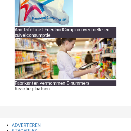
Aan tafel met FrieslandCampina over melk- en
zuivelconsumptie
Fabrikanten vermommen E-nummers
Reactie plaatsen
ADVERTEREN
STAGEPLEK