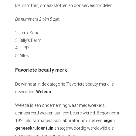
kleurstoffen, smaakstoffen en conserveermiddelen.
De nummers 2 t/m 5 zijn:
2. TerraSana
3. Billy’s Farm
4. HiPP
5. Allos
Favoriete beauty merk
De winnaar in de categorie ‘Favoriete beauty merk’ is
geworden:
Weleda
.
Weleda is een onderneming waar medewerkers
geïnspireerd werken aan een betere wereld. Begonnen in
1921 als farmaceutisch laboratorium met een
eigen
geneeskruidentuin
en tegenwoordig wereldwijd als
producent van antroposofische