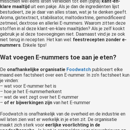
misschien wel eens laten verleiden tot een (bijna)
kant-en-
klare maaltijd
uit een pakje. Als je dan de ingrediënten lijst
bestudeert, zie je daar van alles staan, wat je te denken geeft.
Aroma, gistextract, stabilisator, maltodextrine, gemodificeerd
zetmeel, dextrose en allerlei E-nummers. Waarom zitten deze
stoffen in al deze klant-en-klare maaltijden? Als je zelf kookt
gebruik je al deze toevoegingen niet. Daarnaast vind je ze ook
niet terug in recepten. Het kan wel:
feestrecepten zonder e-
nummers
. Enkele tips!
Wat voegen E-nummers toe aan je eten?
De
onafhankelijke organisatie
Foodwatch
publiceert elke
maand een factsheet over een E-nummer. In zo’n factsheet kun
je vinden:
– wat voor E-nummer het is
– hoe je het E-nummerherkent
– wat de wet zegt over het E-nummer
–
of er bijwerkingen zijn
van het E-nummer
Foodwatch is onafhankelijk van de overheid en de industrie en
wil laten zien wat er werkelijk in je eten zit. De organisatie
maakt zich sterk voor
eerlijke voorlichting in de