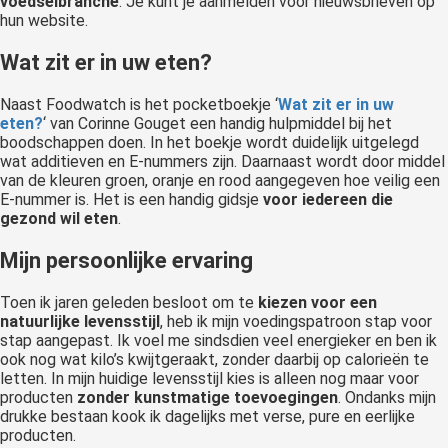
voedselbranche
. Je kunt je aanmelden voor nieuwsbrieven op
hun website.
Wat zit er in uw eten?
Naast Foodwatch is het pocketboekje ‘
Wat zit er in uw
eten?
‘ van Corinne Gouget een handig hulpmiddel bij het
boodschappen doen. In het boekje wordt duidelijk uitgelegd
wat additieven en E-nummers zijn. Daarnaast wordt door middel
van de kleuren groen, oranje en rood aangegeven hoe veilig een
E-nummer is. Het is een handig gidsje
voor iedereen die
gezond wil eten
.
Mijn persoonlijke ervaring
Toen ik jaren geleden besloot om te
kiezen voor een
natuurlijke levensstijl
, heb ik mijn voedingspatroon stap voor
stap aangepast. Ik voel me sindsdien veel energieker en ben ik
ook nog wat kilo’s kwijtgeraakt, zonder daarbij op calorieën te
letten. In mijn huidige levensstijl kies is alleen nog maar voor
producten
zonder kunstmatige toevoegingen
. Ondanks mijn
drukke bestaan kook ik dagelijks met verse, pure en eerlijke
producten.