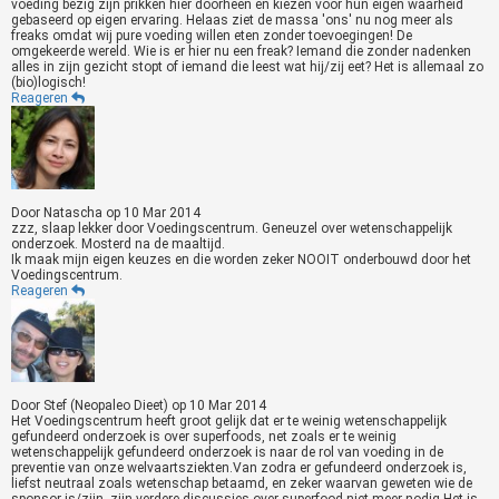
voeding bezig zijn prikken hier doorheen en kiezen voor hun eigen waarheid
gebaseerd op eigen ervaring. Helaas ziet de massa 'ons' nu nog meer als
freaks omdat wij pure voeding willen eten zonder toevoegingen! De
omgekeerde wereld. Wie is er hier nu een freak? Iemand die zonder nadenken
alles in zijn gezicht stopt of iemand die leest wat hij/zij eet? Het is allemaal zo
(bio)logisch!
Reageren
Door
Natascha
op
10 Mar 2014
zzz, slaap lekker door Voedingscentrum. Geneuzel over wetenschappelijk
onderzoek. Mosterd na de maaltijd.
Ik maak mijn eigen keuzes en die worden zeker NOOIT onderbouwd door het
Voedingscentrum.
Reageren
Door
Stef (Neopaleo Dieet)
op
10 Mar 2014
Het Voedingscentrum heeft groot gelijk dat er te weinig wetenschappelijk
gefundeerd onderzoek is over superfoods, net zoals er te weinig
wetenschappelijk gefundeerd onderzoek is naar de rol van voeding in de
preventie van onze welvaartsziekten.Van zodra er gefundeerd onderzoek is,
liefst neutraal zoals wetenschap betaamd, en zeker waarvan geweten wie de