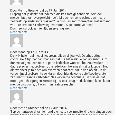
Door
Menno Groenendal
op
17 Jun 2014
Grappig dat je denkt dat iedereen die iets met gezondheid doet ook
meteen last van overgewicht heeft. Misschien eens ophouden met je
zelfbeeld op anderen te plakken? Je discussieert momenteel met iemand
van 186 cm die 74 kilo weegt en maar 9% lichaamsvet heeft.
Dus nee, sprookjes niet. Eigen ervaring wel.
Reageren
Door
Maas
op
17 Jun 2014
Denk ik helemaal niet bij iedereen, alleen bij jou wel. Overhaastige
conclusie.Altijd zeggen mensen dat. "ja het werkt, eigen ervaring". Om
dan vervolgens een rede te gaan bedenken waarom het zou werken. En
dat is precies het probleem, die rede hoeft helemaal niet te kloppen. Net
als wanneer je minder koolhydraten gaat eten dat je dan afvalt. En dit
verschijnsel proberen te verklaren door hier de conclusie "koolhydraten
zijn slecht" aan te verbinden. Nee verkeerde conclusie. En precies dat
soort gedachtegangen komen bij jou ook terug merk ik.Maar ik ben klaar
met de discussie, dit was mijn laatste reactie.
Reageren
Door
Menno Groenendal
op
17 Jun 2014
Typisch antwoord van iemand die het te veel moeite vind om dingen voor