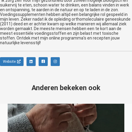
"Ik zorg zelf voor mijn gezondheid door zoveel mogelijk biologisch en
suikervrij te eten, schoon water te drinken, een balans vinden in werk
en ontspanning, te aarden in de natuur en op te laden in de zon.
Voedingssupplementen hebben altijd een belangrijke rol gespeeld in
mijn leven. Zeker nadat ik de opleiding orthomoleculaire geneeskunde
(2011) deed en er achter kwam op welke manieren wij allemaal ziek
worden gemaakt. De meeste mensen hebben een te kort aan de
meest essentiële voedingsstoffen en zijn belast met toxische
stoffen. Ontdek met mijn online programma's en recepten jouw
natuurlijke levensstijl!
Website
Anderen bekeken ook