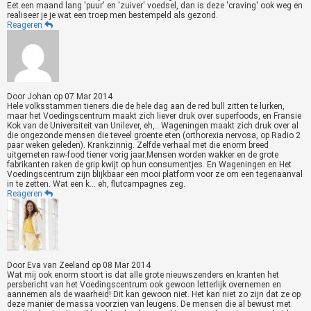
Eet een maand lang 'puur' en 'zuiver' voedsel, dan is deze 'craving' ook weg en
realiseer je je wat een troep men bestempeld als gezond.
Reageren
Door
Johan
op
07 Mar 2014
Hele volksstammen tieners die de hele dag aan de red bull zitten te lurken,
maar het Voedingscentrum maakt zich liever druk over superfoods, en Fransie
Kok van de Universiteit van Unilever, eh,.. Wageningen maakt zich druk over al
die ongezonde mensen die teveel groente eten (orthorexia nervosa, op Radio 2
paar weken geleden). Krankzinnig. Zelfde verhaal met die enorm breed
uitgemeten raw-food tiener vorig jaar.Mensen worden wakker en de grote
fabrikanten raken de grip kwijt op hun consumentjes. En Wageningen en Het
Voedingscentrum zijn blijkbaar een mooi platform voor ze om een tegenaanval
in te zetten. Wat een k... eh, flutcampagnes zeg.
Reageren
Door
Eva van Zeeland
op
08 Mar 2014
Wat mij ook enorm stoort is dat alle grote nieuwszenders en kranten het
persbericht van het Voedingscentrum ook gewoon letterlijk overnemen en
aannemen als de waarheid! Dit kan gewoon niet. Het kan niet zo zijn dat ze op
deze manier de massa voorzien van leugens. De mensen die al bewust met