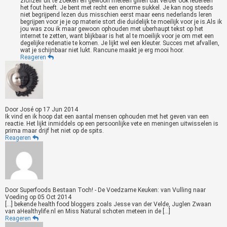
zichzelf uit te zoeken en gewoon meteen gillen dat verder ook iedereen
het fout heeft. Je bent met recht een enorme sukkel. Je kan nog steeds
niet begrijpend lezen dus misschien eerst maar eens nederlands leren
begrijpen voor je je op materie stort die duidelijk te moeilijk voor je is.Als ik
jou was zou ik maar gewoon ophouden met uberhaupt tekst op het
internet te zetten, want blijkbaar is het al te moeilijk voor je om met een
degelijke redenatie te komen. Je lijkt wel een kleuter. Succes met afvallen,
wat je schijnbaar niet lukt. Rancune maakt je erg mooi hoor.
Reageren
Door
José
op
17 Jun 2014
Ik vind en ik hoop dat een aantal mensen ophouden met het geven van een
reactie. Het lijkt inmiddels op een persoonlijke vete en meningen uitwisselen is
prima maar drijf het niet op de spits.
Reageren
Door
Superfoods Bestaan Toch! - De Voedzame Keuken: van Vulling naar
Voeding
op
05 Oct 2014
[…] bekende health food bloggers zoals Jesse van der Velde, Juglen Zwaan
van aHealthylife.nl en Miss Natural schoten meteen in de […]
Reageren