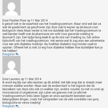
Door
Paulien Floor
op
11 Mar 2014
k geloof niet in de waarheid van het Voedingscentrum. Maar vind wel dat ze
wat de goede kant op geschoven zijn door ook te wijzen op de keuze voor
biologisch vlees.Maar verder is het me duidelijk dat het Voedingscentrum te
veel banden heeft met de pharmacie om echt voor gezonde voeding te
(kunnen?) zijn. Een tijdje terug keek ik op de site van Voeding nu, het online
tijdschrift van het voedingscentrum. Het eerste wat ik zag was een advertentie
voor een anti diabetes medicijn. Nu hoefden diabetici nog minder vaak te
spuiten. Oftewel het is niet zo erg hoor diabetes hebben.Hoe duidelijker kan je
het hebben!
Reageren
Door
Laurens
op
11 Mar 2014
Ik word erg blij van alle reacties op dit artikel. Het lijkt erop dat er steeds meer
mensen wakker worden. Maar aan de andere kant is het logisch dat de
bezoekers van deze site ook zo wakker zijn, anders zouden ze niet zo snel op
missnatural.nl uitgekomen zijn.Laten we gewoon met ze alle het
Voedingscentrum links laten liggen en onze aandacht besteden aan
belangrijkere dingen, zoals het verspreiden van de vele voordelen van pure,
biologische en verse voeding!
Reageren