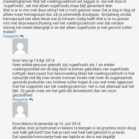
marketingtermen.Wat het voedingscentrum wil zeggen is: sla niet door in
'superfoods', eet niet alleen superfoods,maar blijf gevarieerd eten.
Wat is er in mis met deze uiting? Het is toch gewoon waar. Eet je dag in dag uit
alleen maar hennepzaad dan zal je uiteindelijk doodgaan. Simpelweg omdat
hennepzaad niet alles bevat wat je lichaam nodig heeft.Wat is er nu precies
mis met deze waarschuwing van het voedingscentrum over dat variatie
alsnog het meest belangrijk is en dat alleen superfoods je niet gezond zullen
maken?
Reageren
Door
levy
op
14 Apr 2014
Geen enkele persoon gebruikt zijn superfoods als 1 en enkele
voedingsmiddel om de dag door te komen.gebruikers van superfoods
nuttigen deze naast hun basisvoeding.Maar het voedingscentrum is hier
natuurlijk niet blij mee omdat mensen straks niet meer de zogenaamde
gezonde producten van Unilever zullen kopen.ik zou wat meer oppassen
met het supporten van het voedingscentrum. Het is niet allemaal wat het
lijkt. Zij geven meer om het geld dat binnenkomt dan om onze
gezondheid.
Reageren
Door
Menno Groenendal
op
16 Jun 2014
Afvallen door je hormonen in balans te brengen is de grootste onzin die jij
ooit hebt gehoord? Dan heb je vast niet heel veel gehoord in je leven.
Dat speciale hormoontje heet een leptide en die is wel degelijk