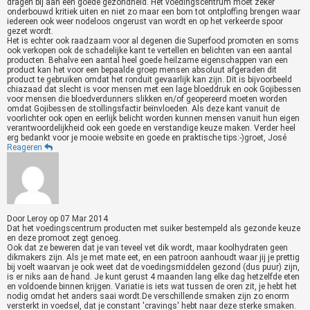
dragen bij aan een goede gezondheid. Het voedingscentrum moet zeker
onderbouwd kritiek uiten en niet zo maar een bom tot ontploffing brengen waar
iedereen ook weer nodeloos ongerust van wordt en op het verkeerde spoor
gezet wordt.
Het is echter ook raadzaam voor al degenen die Superfood promoten en soms
ook verkopen ook de schadelijke kant te vertellen en belichten van een aantal
producten. Behalve een aantal heel goede heilzame eigenschappen van een
product kan het voor een bepaalde groep mensen absoluut afgeraden dit
product te gebruiken omdat het ronduit gevaarlijk kan zijn. Dit is bijvoorbeeld
chiazaad dat slecht is voor mensen met een lage bloeddruk en ook Gojibessen
voor mensen die bloedverdunners slikken en/of geopereerd moeten worden
omdat Gojibessen de stollingsfactir beïnvloeden. Als deze kant vanuit de
voorlichter ook open en eerlijk belicht worden kunnen mensen vanuit hun eigen
verantwoordelijkheid ook een goede en verstandige keuze maken. Verder heel
erg bedankt voor je mooie website en goede en praktische tips:-)groet, José
Reageren
Door
Leroy
op
07 Mar 2014
Dat het voedingscentrum producten met suiker bestempeld als gezonde keuze
en deze promoot zegt genoeg.
Ook dat ze beweren dat je van teveel vet dik wordt, maar koolhydraten geen
dikmakers zijn. Als je met mate eet, en een patroon aanhoudt waar jij je prettig
bij voelt waarvan je ook weet dat de voedingsmiddelen gezond (dus puur) zijn,
is er niks aan de hand. Je kunt gerust 4 maanden lang elke dag hetzelfde eten
en voldoende binnen krijgen. Variatie is iets wat tussen de oren zit, je hebt het
nodig omdat het anders saai wordt.De verschillende smaken zijn zo enorm
versterkt in voedsel, dat je constant 'cravings' hebt naar deze sterke smaken.