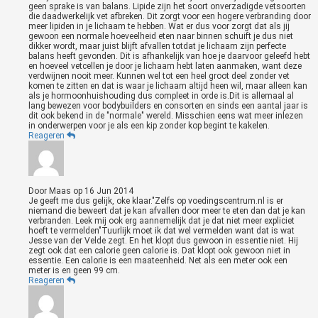
geen sprake is van balans. Lipide zijn het soort onverzadigde vetsoorten
die daadwerkelijk vet afbreken. Dit zorgt voor een hogere verbranding door
meer lipiden in je lichaam te hebben. Wat er dus voor zorgt dat als jij
gewoon een normale hoeveelheid eten naar binnen schuift je dus niet
dikker wordt, maar juist blijft afvallen totdat je lichaam zijn perfecte
balans heeft gevonden. Dit is afhankelijk van hoe je daarvoor geleefd hebt
en hoeveel vetcellen je door je lichaam hebt laten aanmaken, want deze
verdwijnen nooit meer. Kunnen wel tot een heel groot deel zonder vet
komen te zitten en dat is waar je lichaam altijd heen wil, maar alleen kan
als je hormoonhuishouding dus compleet in orde is.Dit is allemaal al
lang bewezen voor bodybuilders en consorten en sinds een aantal jaar is
dit ook bekend in de "normale" wereld. Misschien eens wat meer inlezen
in onderwerpen voor je als een kip zonder kop begint te kakelen.
Reageren
Door
Maas
op
16 Jun 2014
Je geeft me dus gelijk, oke klaar."Zelfs op voedingscentrum.nl is er
niemand die beweert dat je kan afvallen door meer te eten dan dat je kan
verbranden. Leek mij ook erg aannemelijk dat je dat niet meer expliciet
hoeft te vermelden"Tuurlijk moet ik dat wel vermelden want dat is wat
Jesse van der Velde zegt. En het klopt dus gewoon in essentie niet. Hij
zegt ook dat een calorie geen calorie is. Dat klopt ook gewoon niet in
essentie. Een calorie is een maateenheid. Net als een meter ook een
meter is en geen 99 cm.
Reageren