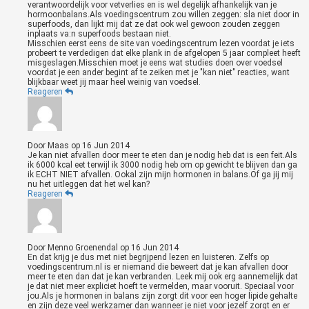
verantwoordelijk voor vetverlies en is wel degelijk afhankelijk van je
hormoonbalans.Als voedingscentrum zou willen zeggen: sla niet door in
superfoods, dan lijkt mij dat ze dat ook wel gewoon zouden zeggen
inplaats va:n superfoods bestaan niet.
Misschien eerst eens de site van voedingscentrum lezen voordat je iets
probeert te verdedigen dat elke plank in de afgelopen 5 jaar compleet heeft
misgeslagen.Misschien moet je eens wat studies doen over voedsel
voordat je een ander begint af te zeiken met je "kan niet" reacties, want
blijkbaar weet jij maar heel weinig van voedsel.
Reageren
Door
Maas
op
16 Jun 2014
Je kan niet afvallen door meer te eten dan je nodig heb dat is een feit.Als
ik 6000 kcal eet terwijl ik 3000 nodig heb om op gewicht te blijven dan ga
ik ECHT NIET afvallen. Ookal zijn mijn hormonen in balans.Of ga jij mij
nu het uitleggen dat het wel kan?
Reageren
Door
Menno Groenendal
op
16 Jun 2014
En dat krijg je dus met niet begrijpend lezen en luisteren. Zelfs op
voedingscentrum.nl is er niemand die beweert dat je kan afvallen door
meer te eten dan dat je kan verbranden. Leek mij ook erg aannemelijk dat
je dat niet meer expliciet hoeft te vermelden, maar vooruit. Speciaal voor
jou.Als je hormonen in balans zijn zorgt dit voor een hoger lipide gehalte
en zijn deze veel werkzamer dan wanneer je niet voor jezelf zorgt en er