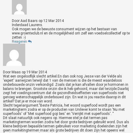
Door
Aad Baars
op
12 Mar 2014
Inderdaad Laurens.
Ook mogen we de bewuste consument wijzen op het bestaan van
www.groenteclub.nl en de mogelijkheid om zelf een voedselcollectief op te
zetten :-)
Reageren
Door
Maas
op
19 Mar 2014
Wat een ongelooflijk slecht artikel.En dan ook nog Jesse van der Velde als
'expert' aanwijzen terwijl dat 1 van de mensen is die de meest waardeloos
onderbouwde onzin verkondigd. Zoals dat je kan afvallen door je hormonen in
balans te brengen. Grootste onzin die ik heb gehoord, maar dat terzijde.Daarbij
zegt het voedingscentrum dat de gezondheidseffecten van superfoods niet
genoeg wetenschappelijk onderbouwd zijn. En wat is jou reactie daarop in dit
artikel? Dat je er moe van word.
Slecht tegenargument."Beste Patricia, het woord superfood wordt pas een
marketingterm zodra er op de producten van Unilever komt te staan 'Nu met
superfoods' of 'Met superfood goji bes' en 'Verrijkt met superfoods'. "
Dit slaat natuurlijk ook negens op. Hiermee stel je dat termen pas
marketingtermen worden zodra het door grote bedrijven gebruikt word. Dus als
kleine bedrijven bepaalde termen gebruiken voor marketing doeleinden zijn het
geen marketingtermen maar als grote bedrijven dit doen zijn het opeens wel