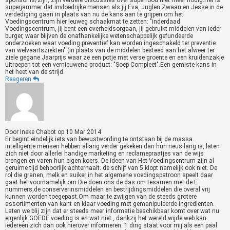
sponsor is/zijn, zijn verdere discussies over superfood niet meer nodig.Het is
superjammer dat invloedrijke mensen als jij Eva, Juglen Zwaan en Jesse in de
verdediging gaan in plaats van nu de kans aan te grijpen om het
Voedingscentrum hier leuweg schaakmat te zetten: "inderdaad
Voedingscentrum, jij bent een overheidsorgaan, jij gebruikt middelen van ieder
burger, waar blijven de onafhankelijke wetenschappelijk gefundeerde
onderzoeken waar voeding preventief kan worden ingeschakeld ter preventie
van welvaartsziekten" (in plaats van de middelen besteed aan het alweer ter
ziele gegane Jaarprijs waar ze een potje met verse groente en een kruidenzakje
uitroepen tot een vernieuwend product: "Soep Compleet".Een gemiste kans in
het heet van de strijd.
Reageren
Door
Ineke Chabot
op
10 Mar 2014
Er begint eindelijk iets van bewustwording te ontstaan bij de massa.
intelligente mensen hebben allang verder gekeken dan hun neus lang is, laten
zich niet door allerlei handige marketing en reclamepraatjes van de wijs
brengen en varen hun eigen koers. De ideen van Het Voedingscntrum zijn al
geruime tijd behoorlijk achterhaalt. de schijf van 5 klopt namelijk ook niet. De
rol die granen, melk en suiker in het algemene voedingspatroon speelt daar
gaat het voornamelijk om.Die doen ons de das om tesamen met de E
nummers,de conserverinsmiddelen en bestrijdingsmiddelen die overal vrij
kunnen worden toegepast.Om maar te zwijgen van de steeds grotere
assortimenten van kant en klaar voeding met gemanipuleerde ingredienten.
Laten we blij zijn dat er steeds meer informatie beschikbaar komt over wat nu
eigenlijk GOEDE voeding is en wat niet., dankzij het wereld wijde web kan
iedereen zich dan ook hierover informeren. 1 ding staat voor mij als een paal