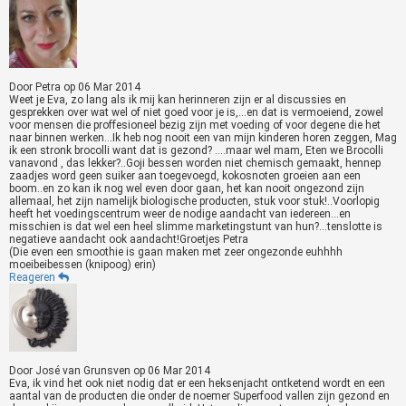
Door
Petra
op
06 Mar 2014
Weet je Eva, zo lang als ik mij kan herinneren zijn er al discussies en
gesprekken over wat wel of niet goed voor je is,...en dat is vermoeiend, zowel
voor mensen die proffesioneel bezig zijn met voeding of voor degene die het
naar binnen werken...Ik heb nog nooit een van mijn kinderen horen zeggen, Mag
ik een stronk brocolli want dat is gezond? ....maar wel mam, Eten we Brocolli
vanavond , das lekker?..Goji bessen worden niet chemisch gemaakt, hennep
zaadjes word geen suiker aan toegevoegd, kokosnoten groeien aan een
boom..en zo kan ik nog wel even door gaan, het kan nooit ongezond zijn
allemaal, het zijn namelijk biologische producten, stuk voor stuk!..Voorlopig
heeft het voedingscentrum weer de nodige aandacht van iedereen...en
misschien is dat wel een heel slimme marketingstunt van hun?...tenslotte is
negatieve aandacht ook aandacht!Groetjes Petra
(Die even een smoothie is gaan maken met zeer ongezonde euhhhh
moeibeibessen (knipoog) erin)
Reageren
Door
José van Grunsven
op
06 Mar 2014
Eva, ik vind het ook niet nodig dat er een heksenjacht ontketend wordt en een
aantal van de producten die onder de noemer Superfood vallen zijn gezond en