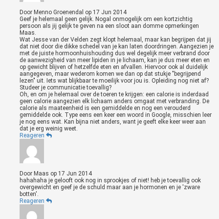
Door
Menno Groenendal
op
17 Jun 2014
Geef je helemaal geen gelijk. Nogal onmogelijk om een kortzichtig
persoon als jij gelijk te geven na een sloot aan domme opmerkingen
Maas.
Wat Jesse van der Velden zegt klopt helemaal, maar kan begrijpen dat jij
dat niet door die dikke schedel van je kan laten doordringen. Aangezien je
met de juiste hormoonhuishouding dus wel degelijk meer verbrand door
de aanwezigheid van meer lipiden in je lichaam, kan je dus meer eten en
op gewicht blijven of hetzelfde eten en afvallen. Hiervoor ook al duidelijk
aangegeven, maar wederom komen we dan op dat stukje "begrijpend
lezen" uit. Iets wat blijkbaar te moeilijk voor jou is. Opleiding nog niet af?
Studeer je communicatie toevallig?
Oh, en om je helemaal over de toeren te krijgen: een calorie is inderdaad
geen calorie aangezien elk lichaam anders omgaat met verbranding. De
calorie als maateenheid is een gemiddelde en nog een verouderd
gemiddelde ook. Type eens een keer een woord in Google, misschien leer
je nog eens wat. Kan bijna niet anders, want je geeft elke keer weer aan
dat je erg weinig weet.
Reageren
Door
Maas
op
17 Jun 2014
hahahaha je gelooft ook nog in sprookjes of niet! heb je toevallig ook
overgewicht en geef je de schuld maar aan je hormonen en je 'zware
botten'.
Reageren