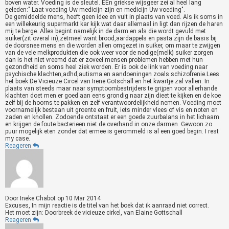
boven water. Voeding is de sleutel. EEn griekse wijsgeer zei al heel lang
geleden:" Laat voeding Uw medicijn zijn en medicijn Uw voeding".
De gemiddelde mens, heeft geen idee en vult in plaats van voed. Als ik soms in
een willekeurig supermarkt kar kijk wat daar allemaal in ligt dan rijzen de haren
mij te berge. Alles begint namelijk in de darm en als die wordt gevuld met
suiker(zit overal in),zetmeel want brood,aardappels en pasta zijn de basis bij
de doorsnee mens en die worden allen omgezet in suiker, om maar te zwijgen
van de vele melkprodukten die ook weer voor de nodige(melk) suiker zorgen
dan is het niet vreemd dat er zoveel mensen problemen hebben met hun
gezondheid en soms heel ziek worden. Er is ook de link van voeding naar
psychische klachten,adhd,autisma en aandoeningen zoals schizofrenie.Lees
het boek De Vicieuze Circel van Irene Gotschall en het kwartje zal vallen. In
plaats van steeds maar naar symptoombestrijders te grijpen voor allerhande
klachten doet men er goed aan eens grondig naar zijn dieet te kijken en de koe
zelf bij de hoorns te pakken en zelf verantwoordelijkheid nemen. Voeding moet
voornamelijk bestaan uit groente en fruit, iets minder vlees of vis en noten en
zaden en knollen. Zodoende ontstaat er een goede zuurbalans in het lichaam
en krijgen de foute bacterieen niet de overhand in onze darmen. Gewoon zo
puur mogelijk eten zonder dat ermee is gerommeld is al een goed begin. I rest
my case.
Reageren
Door
Ineke Chabot
op
10 Mar 2014
Excuses, In mijn reactie is de titel van het boek dat ik aanraad niet correct.
Het moet zijn: Doorbreek de vicieuze cirkel, van Elaine Gottschall
Reageren