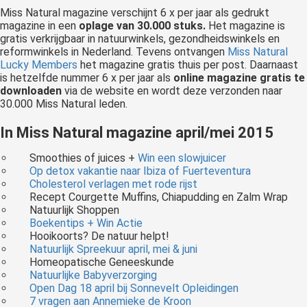
Miss Natural magazine verschijnt 6 x per jaar als gedrukt
magazine in een
oplage van 30.000 stuks.
Het magazine is
gratis verkrijgbaar in natuurwinkels, gezondheidswinkels en
reformwinkels in Nederland. Tevens ontvangen
Miss Natural
Lucky Members
het magazine gratis thuis per post. Daarnaast
is hetzelfde nummer 6 x per jaar als
online magazine gratis te
downloaden
via de website en wordt deze verzonden naar
30.000 Miss Natural leden.
In Miss Natural magazine april/mei 2015
Smoothies of juices +
Win een slowjuicer
Op detox vakantie naar Ibiza of Fuerteventura
Cholesterol verlagen met rode rijst
Recept Courgette Muffins, Chiapudding en Zalm Wrap
Natuurlijk Shoppen
Boekentips + Win Actie
Hooikoorts? De natuur helpt!
Natuurlijk Spreekuur april, mei & juni
Homeopatische Geneeskunde
Natuurlijke Babyverzorging
Open Dag 18 april bij Sonnevelt Opleidingen
7 vragen aan Annemieke de Kroon